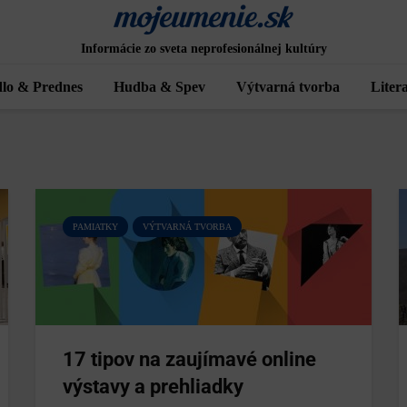
Informácie zo sveta neprofesionálnej kultúry
lo & Prednes
Hudba & Spev
Výtvarná tvorba
Liter
PAMIATKY
VÝTVARNÁ TVORBA
17 tipov na zaujímavé online
výstavy a prehliadky