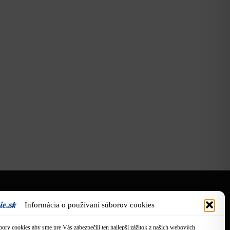
O nás
Informácia o používaní súborov cookies
Obsah tejto stránky je tvorený
ory cookies aby sme pre Vás zabezpečili ten najlepší zážitok z našich webových