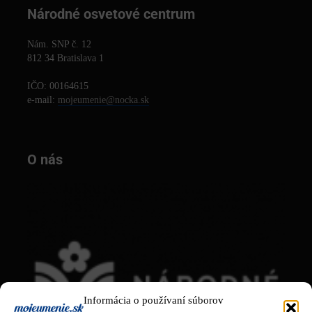
Národné osvetové centrum
Nám. SNP č. 12
812 34 Bratislava 1
IČO: 00164615
e-mail:
mojeumenie@nocka.sk
O nás
Informácia o používaní súborov