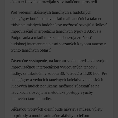
akom existovalo a rozvíjalo sa v tradičnom prostredí.
Pod vedením skúsených tanečných a hudobných
pedagógov budú mať dvadsiati malí tanečníci a takmer
tridsiatka mladých hudobníkov možnosť osvojiť si štýlovú
improvizačnú interpretáciu tanečných typov z Abova a
Podpoľania a mladí muzikanti si osvoja zručnosť
hudobnej interpretácie piesní viazaných k typom tancov z
týchto tanečných oblastí.
Záverečné vystúpenie, na ktorom sa deti predstavia svojou
improvizačnou interpretáciou vyučovaných tancov i
hudby, sa uskutoční v sobotu 30. 7. 2022 o 11.00 hod. Pre
pedagógov a vedúcich tanečných kolektívov a detských
ľudových hudieb ponúkame možnosť zúčastniť sa na
nácvikoch a osvojiť si metodické postupy výučby
ľudového tanca a hudby.
Súčasťou tvorivých dielní bude návšteva múzea, výlety
do prírody a mnohé animačné aktivity s cieľom