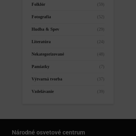
Folklór
(59)
Fotografia
(52)
Hudba & Spev
(29)
Literatúra
(24)
Nekategorizované
(48)
Pamiatky
(7)
Výtvarná tvorba
(37)
Vzdelávanie
(39)
Národné osvetové centrum