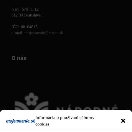
Nám. SNP č. 12
812 34 Bratislava 1
IČO: 00164615
e-mail:
mojeumenie@nocka.sk
O nás
Informácia o používaní súborov
cookies