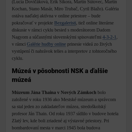
(Lucia Dovičáková, Erik Sikora, Martin Šútovec, Martin
Kochan, Stano Masár, Miro Trubač, Cyril Blažo). Galéria
ostáva naďalej aktívna v online priestore – bude
pokračovať v projekte
Bezgaleristi
, tiež online literárne
diskusie v rámci cyklu besied s moderátorom Dadom
Nagyom a súčasnými slovenskými spisovateľmi
4-3-2-1
,
v rámci
Galérie hudby online
prinesie videá zo živých
vystúpení či nahrávok telies a interpretov z tohtoročného
cyklu.
Múzeá v pôsobnosti
NSK a ďalšie
múzeá
Múzeum Jána Thaina v Nových Zámkoch
bolo
založené v roku 1936 ako Mestské múzeum a správcom
sa stal jeden zo zakladateľov múzea, stredoškolský
profesor Ján Thain. Od roku 1937 sídlilo v budove hotela
Zlatý lev, kde boli zriadené aj výstavné priestory. Pri
bombardovaní mesta v marci 1945 bola budova