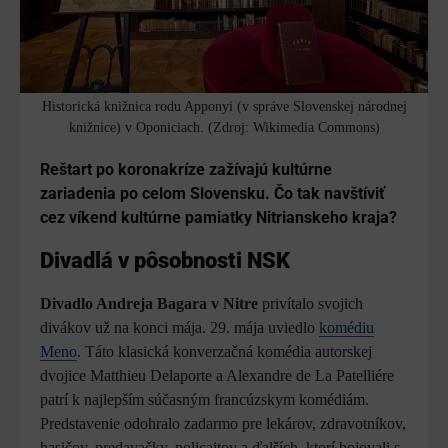
Historická knižnica rodu Apponyi (v správe Slovenskej národnej
knižnice) v Oponiciach. (Zdroj: Wikimedia Commons)
Reštart po koronakríze zažívajú kultúrne
zariadenia po celom Slovensku. Čo tak navštíviť
cez víkend kultúrne pamiatky Nitrianskeho kraja?
Divadlá v pôsobnosti NSK
Divadlo Andreja Bagara
v Nitre
privítalo svojich
divákov už na konci mája. 29. mája uviedlo
komédiu
Meno
. Táto klasická konverzačná komédia autorskej
dvojice Matthieu Delaporte a Alexandre de La Patelliére
patrí k najlepším súčasným francúzskym komédiám.
Predstavenie odohralo zadarmo pre lekárov, zdravotníkov,
hasičov, predavačky, policajtov a ďalších, ktorí bojovali s