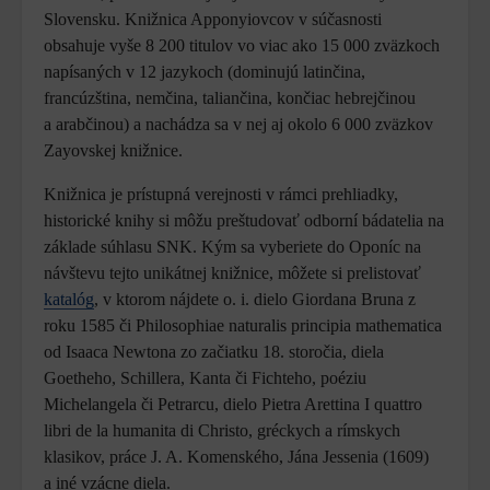
Slovensku. Knižnica Apponyiovcov v súčasnosti
obsahuje vyše 8 200 titulov vo viac ako 15 000 zväzkoch
napísaných v 12 jazykoch (dominujú latinčina,
francúzština, nemčina, taliančina, končiac hebrejčinou
a arabčinou) a nachádza sa v nej aj okolo 6 000 zväzkov
Zayovskej knižnice.
Knižnica je prístupná verejnosti v rámci prehliadky,
historické knihy si môžu preštudovať odborní bádatelia na
základe súhlasu SNK. Kým sa vyberiete do Oponíc na
návštevu tejto unikátnej knižnice, môžete si prelistovať
katalóg
, v ktorom nájdete o. i. dielo Giordana Bruna z
roku 1585 či Philosophiae naturalis principia mathematica
od Isaaca Newtona zo začiatku 18. storočia, diela
Goetheho, Schillera, Kanta či Fichteho, poéziu
Michelangela či Petrarcu, dielo Pietra Arettina I quattro
libri de la humanita di Christo, gréckych a rímskych
klasikov, práce J. A. Komenského, Jána Jessenia (1609)
a iné vzácne diela.