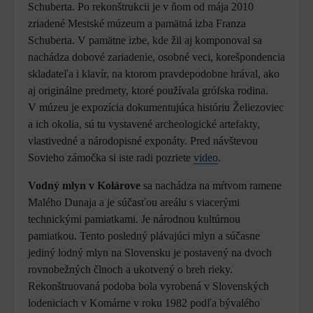
Schuberta. Po rekonštrukcii je v ňom od mája 2010
zriadené Mestské múzeum a pamätná izba Franza
Schuberta. V pamätne izbe, kde žil aj komponoval sa
nachádza dobové zariadenie, osobné veci, korešpondencia
skladateľa i klavír, na ktorom pravdepodobne hrával, ako
aj originálne predmety, ktoré používala grófska rodina.
V múzeu je expozícia dokumentujúca históriu Želiezoviec
a ich okolia, sú tu vystavené archeologické artefakty,
vlastivedné a národopisné exponáty. Pred návštevou
Sovieho zámočka si iste radi pozriete
video
.
Vodný mlyn v Kolárove
sa nachádza na mŕtvom ramene
Malého Dunaja a je súčasťou areálu s viacerými
technickými pamiatkami. Je národnou kultúrnou
pamiatkou. Tento posledný plávajúci mlyn a súčasne
jediný lodný mlyn na Slovensku je postavený na dvoch
rovnobežných člnoch a ukotvený o breh rieky.
Rekonštruovaná podoba bola vyrobená v Slovenských
lodeniciach v Komárne v roku 1982 podľa bývalého