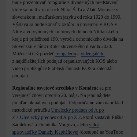
bude prezentovať fotografie z divadelných predstavení,
ktoré sa hrali v okresoch Nitra, Šaľa a Zlaté Moravce v
slovenskom i maďarskom jazyku od roku 1920 do 1999.
Výstava sa bude konať v októbri a novembri v KOS v
Nitre a vo vybraných kultúrnych domoch Nitrianskeho
kraja pri príležitosti 190. výročia ochotníckeho divadla na
Slovensku v rámci Roka slovenského divadla 2020.
Môžete si tiež pozrieť
fotogalériu
a
videogalériu
z najdôležitejších podujatí organizovaných KOS alebo
video približujúce 8 oblastí činnosti KOS a kalendár
podujatí.
Regionálne osvetové stredisko v Komárne
sa pre
verejnosť znovu otvorilo 20. mája. Na jeho nájdete
prehľad aktuálnych podujatí. Odporúčame vám napríklad
metodickú príručku
Umelecký prednes od A po
Z
a
Umelecký prednes od A po Z 2
, ktorú zostavili Eliška
Sadíleková a Dominika Vargová, alebo
videá
spisovateľky Daniely Kapitáňovej
(dostupné na YouTube