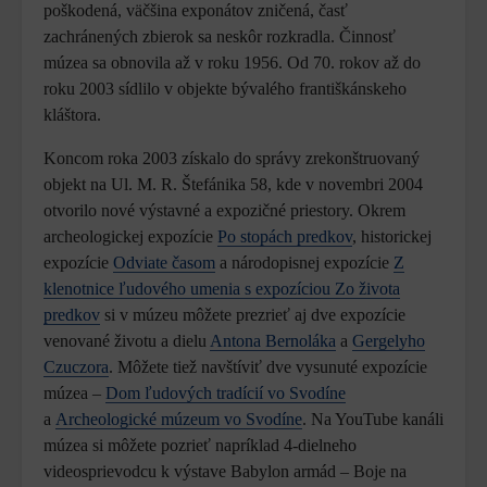
poškodená, väčšina exponátov zničená, časť
zachránených zbierok sa neskôr rozkradla. Činnosť
múzea sa obnovila až v roku 1956. Od 70. rokov až do
roku 2003 sídlilo v objekte bývalého františkánskeho
kláštora.
Koncom roka 2003 získalo do správy zrekonštruovaný
objekt na Ul. M. R. Štefánika 58, kde v novembri 2004
otvorilo nové výstavné a expozičné priestory. Okrem
archeologickej expozície
Po stopách predkov
, historickej
expozície
Odviate časom
a národopisnej expozície
Z
klenotnice ľudového umenia s expozíciou Zo života
predkov
si v múzeu môžete prezrieť aj dve expozície
venované životu a dielu
Antona Bernoláka
a
Gergelyho
Czuczora
. Môžete tiež navštíviť dve vysunuté expozície
múzea –
Dom ľudových tradícií vo Svodíne
a
Archeologické múzeum vo Svodíne
. Na YouTube kanáli
múzea si môžete pozrieť napríklad 4-dielneho
videosprievodcu k výstave Babylon armád – Boje na