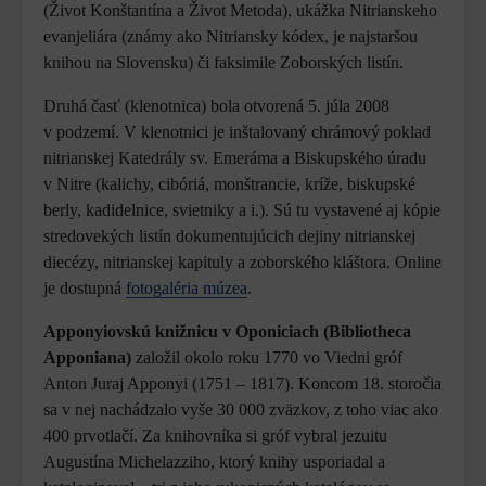
(Život Konštantína a Život Metoda), ukážka Nitrianskeho
evanjeliára (známy ako Nitriansky kódex, je najstaršou
knihou na Slovensku) či faksimile Zoborských listín.
Druhá časť (klenotnica) bola otvorená 5. júla 2008
v podzemí. V klenotnici je inštalovaný chrámový poklad
nitrianskej Katedrály sv. Emeráma a Biskupského úradu
v Nitre (kalichy, cibóriá, monštrancie, kríže, biskupské
berly, kadidelnice, svietniky a i.). Sú tu vystavené aj kópie
stredovekých listín dokumentujúcich dejiny nitrianskej
diecézy, nitrianskej kapituly a zoborského kláštora. Online
je dostupná
fotogaléria múzea
.
Apponyiovskú knižnicu v Oponiciach (
Bibliotheca
Apponiana)
založil okolo roku 1770 vo Viedni gróf
Anton Juraj Apponyi (1751 – 1817). Koncom 18. storočia
sa v nej nachádzalo vyše 30 000 zväzkov, z toho viac ako
400 prvotlačí. Za knihovníka si gróf vybral jezuitu
Augustína Michelazziho, ktorý knihy usporiadal a