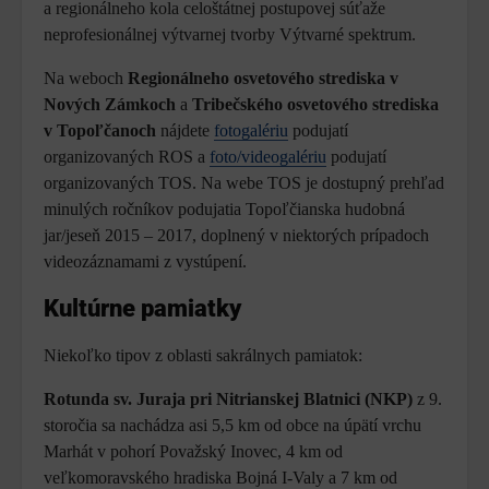
a regionálneho kola celoštátnej postupovej súťaže
neprofesionálnej výtvarnej tvorby Výtvarné spektrum.
Na weboch
Regionálneho osvetového strediska v
Nových Zámkoch
a
Tribečského osvetového strediska
v Topoľčanoch
nájdete
fotogalériu
podujatí
organizovaných ROS a
foto/videogalériu
podujatí
organizovaných TOS. Na webe TOS je dostupný prehľad
minulých ročníkov podujatia Topoľčianska hudobná
jar/jeseň 2015 – 2017, doplnený v niektorých prípadoch
videozáznamami z vystúpení.
Kultúrne pamiatky
Niekoľko tipov z oblasti sakrálnych pamiatok:
Rotunda sv. Juraja pri Nitrianskej Blatnici (NKP)
z 9.
storočia sa nachádza asi 5,5 km od obce na úpätí vrchu
Marhát v pohorí Považský Inovec, 4 km od
veľkomoravského hradiska Bojná I-Valy a 7 km od