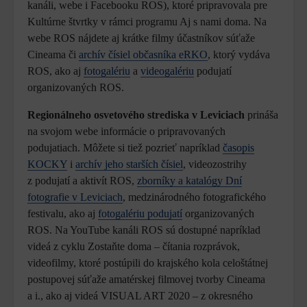
kanáli, webe i Facebooku ROS), ktoré pripravovala pre
Kultúrne štvrtky v rámci programu Aj s nami doma. Na
webe ROS nájdete aj krátke filmy účastníkov súťaže
Cineama či
archív čísiel občasníka eRKO
, ktorý vydáva
ROS, ako aj
fotogalériu
a
videogalériu
podujatí
organizovaných ROS.
Regionálneho osvetového strediska v Leviciach
prináša
na svojom webe informácie o pripravovaných
podujatiach. Môžete si tiež pozrieť napríklad
časopis
KOCKY
i
archív jeho starších čísiel
, videozostrihy
z podujatí a aktivít ROS,
zborníky a katalógy Dní
fotografie v Leviciach
, medzinárodného fotografického
festivalu, ako aj
fotogalériu podujatí
organizovaných
ROS. Na YouTube kanáli ROS sú dostupné napríklad
videá z cyklu Zostaňte doma – čítania rozprávok,
videofilmy, ktoré postúpili do krajského kola celoštátnej
postupovej súťaže amatérskej filmovej tvorby Cineama
a i., ako aj videá VISUAL ART 2020 – z okresného