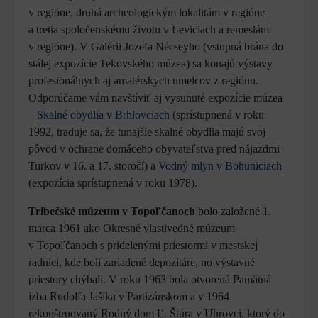
v regióne, druhá archeologickým lokalitám v regióne
a tretia spoločenskému životu v Leviciach a remeslám
v regióne). V Galérii Jozefa Nécseyho (vstupná brána do
stálej expozície Tekovského múzea) sa konajú výstavy
profesionálnych aj amatérskych umelcov z regiónu.
Odporúčame vám navštíviť aj vysunuté expozície múzea
–
Skalné obydlia v Brhlovciach
(sprístupnená v roku
1992, traduje sa, že tunajšie skalné obydlia majú svoj
pôvod v ochrane domáceho obyvateľstva pred nájazdmi
Turkov v 16. a 17. storočí) a
Vodný mlyn v Bohuniciach
(expozícia sprístupnená v roku 1978).
Tribečské múzeum v Topoľčanoch
bolo založené 1.
marca 1961 ako Okresné vlastivedné múzeum
v Topoľčanoch s pridelenými priestormi v mestskej
radnici, kde boli zariadené depozitáre, no výstavné
priestory chýbali. V roku 1963 bola otvorená Pamätná
izba Rudolfa Jašíka v Partizánskom a v 1964
rekonštruovaný Rodný dom Ľ. Štúra v Uhrovci, ktorý do