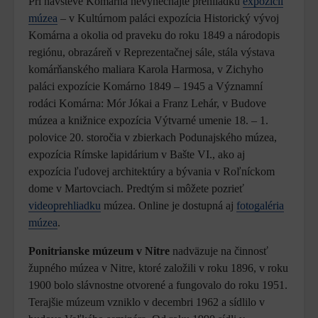
Pri návšteve Komárna nevynechajte prehliadku
expozícií
múzea
– v Kultúrnom paláci expozícia Historický vývoj
Komárna a okolia od praveku do roku 1849 a národopis
regiónu, obrazáreň v Reprezentačnej sále, stála výstava
komárňanského maliara Karola Harmosa, v Zichyho
paláci expozície Komárno 1849 – 1945 a Významní
rodáci Komárna: Mór Jókai a Franz Lehár, v Budove
múzea a knižnice expozícia Výtvarné umenie 18. – 1.
polovice 20. storočia v zbierkach Podunajského múzea,
expozícia Rímske lapidárium v Bašte VI., ako aj
expozícia ľudovej architektúry a bývania v Roľníckom
dome v Martovciach. Predtým si môžete pozrieť
videoprehliadku
múzea. Online je dostupná aj
fotogaléria
múzea
.
Ponitrianske múzeum v Nitre
nadväzuje na činnosť
župného múzea v Nitre, ktoré založili v roku 1896, v roku
1900 bolo slávnostne otvorené a fungovalo do roku 1951.
Terajšie múzeum vzniklo v decembri 1962 a sídlilo v