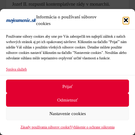
Jozef II. rozpustil kontemplatívne rády v monarchii.
Z rozsiahleho barokového areálu kláštora sa zachovala
Informácia o používaní súborov
časť hlavnej kláštornej budovy, ruiny Kostola sv.
cookies
Jozefa, zvyšky príbytkov rehoľníkov a oporné múry. Od
roku 2013 sa revitalizácii územia bývalého kláštora,
Používame súbory cookies aby sme pre Vás zabezpečili ten najlepší zážitok z našich
konzervácii ruín a jeho sprístupneniu verejnosti venuje
webových stránok aj pri ich opakovanej návšteve. Kliknutím na tlačidlo “Prijať” nám
Zoborský skrášľovací spolok. Online je dostupná
udelíte Váš súhlas s použitím všetkých súborov cookies. Detailne môžete použitie
súborov cookies nastaviť kliknutím na tlačidlo "Nastavenie cookies". Nesúhlas alebo
fotogaléria
kláštora i
video
.
odvolanie súhlasu môže nepriaznivo ovplyvniť určité vlastnosti a funkcie.
Ďalšie tipy:
Správa služieb
V rámci seriálu
Záchrana hradov na Slovensku
, ktorý
pripravil portál Slovakiana, nájdete informácie a videá
Prijať
o
hrade Hrušov
a
Oponickom hrade
. Na YouTube kanáli
Odmietnuť
Slovakiana – kultúrne dedičstvo nájdete virtuálnu
prehliadku hradu
Červený Kameň
, ktorý je zapísaný do
Nastavenie cookies
zoznamu európskeho dedičstva. Dozaista vás zaujme aj
fotogaléria
,
virtuálna prehliadka
a
video o hrade Gýmeš
.
Zásady používania súborov cookie
Vyhlásenie o ochrane súkromia
Na YouTube si môžete pozrieť
video o Levickom hrade
aj