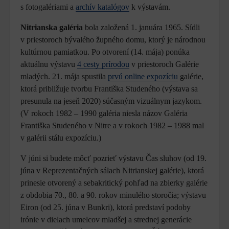
s fotogalériami a
archív katalógov
k výstavám.
Nitrianska galéria
bola založená 1. januára 1965. Sídli
v priestoroch bývalého župného domu, ktorý je národnou
kultúrnou pamiatkou. Po otvorení (14. mája) ponúka
aktuálnu výstavu
4 cesty prírodou
v priestoroch Galérie
mladých. 21. mája spustila
prvú online expozíciu
galérie,
ktorá približuje tvorbu Františka Studeného (výstava sa
presunula na jeseň 2020) súčasným vizuálnym jazykom.
(V rokoch 1982 – 1990 galéria niesla názov Galéria
Františka Studeného v Nitre a v rokoch 1982 – 1988 mal
v galérii stálu expozíciu.)
V júni si budete môcť pozrieť výstavu Čas sluhov (od 19.
júna v Reprezentačných sálach Nitrianskej galérie), ktorá
prinesie otvorený a sebakritický pohľad na zbierky galérie
z obdobia 70., 80. a 90. rokov minulého storočia; výstavu
Eiron (od 25. júna v Bunkri), ktorá predstaví podoby
irónie v dielach umelcov mladšej a strednej generácie