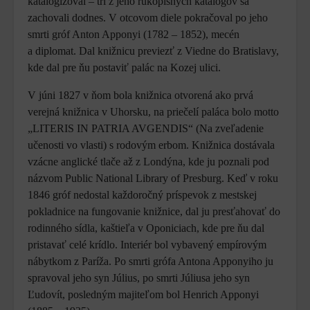
katalogizoval – tri z jeho rukopisných katalógov sa
zachovali dodnes. V otcovom diele pokračoval po jeho
smrti gróf Anton Apponyi (1782 – 1852), mecén
a diplomat. Dal knižnicu previezť z Viedne do Bratislavy,
kde dal pre ňu postaviť palác na Kozej ulici.
V júni 1827 v ňom bola knižnica otvorená ako prvá
verejná knižnica v Uhorsku, na priečelí paláca bolo motto
„LITERIS IN PATRIA AVGENDIS“ (Na zveľadenie
učenosti vo vlasti) s rodovým erbom. Knižnica dostávala
vzácne anglické tlače až z Londýna, kde ju poznali pod
názvom Public National Library of Presburg. Keď v roku
1846 gróf nedostal každoročný príspevok z mestskej
pokladnice na fungovanie knižnice, dal ju presťahovať do
rodinného sídla, kaštieľa v Oponiciach, kde pre ňu dal
pristavať celé krídlo. Interiér bol vybavený empírovým
nábytkom z Paríža. Po smrti grófa Antona Apponyiho ju
spravoval jeho syn Július, po smrti Júliusa jeho syn
Ľudovít, posledným majiteľom bol Henrich Apponyi