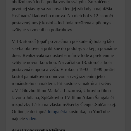
obdĺžnikovú loď a podkovovitú svätyňu. Zo zničenej
prvotnej stavby sa zachovali len jej základy a najnižšia
časť nadzákladového muriva. Na nich bol v 12. storočí
postavený nový kostol – loď bola rozšírená a pôdorys
svätyne sa zmenil na polkruhový.
V 13. storočí (opäť po značnom poškodení) bola aj táto
stavba obnovená približne do podoby, v akej ju poznáme
dnes. Realizovala sa dostavba múrov lode a preklenutie
svätyne novou konchou. Na začiatku 13. storočia bola
postavená empora a veža. V rokoch 1993 – 1999 prešiel
kostol pamiatkovou obnovou so zvýraznením jeho
románskeho charakteru. Pri kostole sa nakrúcali scény
z Vláčilovho filmu Markéta Lazarová, Uhrovho filmu
Javor a Juliana, Spišákovho TV filmu Adam Šangala či
rozprávky Láska na vlásku režisérky Čengel-Solčanskej.
Online je dostupná
fotogaléria
kostolíka, na YouTube
nájdete
video
.
Areál Zoborského kláštora