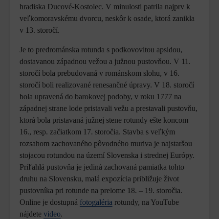
hradiska Ducové-Kostolec. V minulosti patrila najprv k
veľkomoravskému dvorcu, neskôr k osade, ktorá zanikla
v 13. storočí.
Je to predrománska rotunda s podkovovitou apsidou,
dostavanou západnou vežou a južnou pustovňou. V 11.
storočí bola prebudovaná v románskom slohu, v 16.
storočí boli realizované renesančné úpravy. V 18. storočí
bola upravená do barokovej podoby, v roku 1777 na
západnej strane lode pristavali vežu a prestavali pustovňu,
ktorá bola pristavaná južnej stene rotundy ešte koncom
16., resp. začiatkom 17. storočia. Stavba s veľkým
rozsahom zachovaného pôvodného muriva je najstaršou
stojacou rotundou na území Slovenska i strednej Európy.
Priľahlá pustovňa je jediná zachovaná pamiatka tohto
druhu na Slovensku, malá expozícia približuje život
pustovníka pri rotunde na prelome 18. – 19. storočia.
Online je dostupná
fotogaléria
rotundy, na YouTube
nájdete
video
.