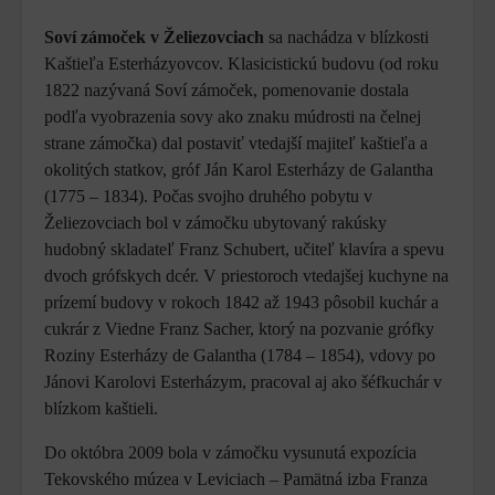
Soví zámoček v Želiezovciach
sa nachádza v blízkosti
Kaštieľa Esterházyovcov. Klasicistickú budovu (od roku
1822 nazývaná Soví zámoček, pomenovanie dostala
podľa vyobrazenia sovy ako znaku múdrosti na čelnej
strane zámočka) dal postaviť vtedajší majiteľ kaštieľa a
okolitých statkov, gróf Ján Karol Esterházy de Galantha
(1775 – 1834). Počas svojho druhého pobytu v
Želiezovciach bol v zámočku ubytovaný rakúsky
hudobný skladateľ Franz Schubert, učiteľ klavíra a spevu
dvoch grófskych dcér. V priestoroch vtedajšej kuchyne na
prízemí budovy v rokoch 1842 až 1943 pôsobil kuchár a
cukrár z Viedne Franz Sacher, ktorý na pozvanie grófky
Roziny Esterházy de Galantha (1784 – 1854), vdovy po
Jánovi Karolovi Esterházym, pracoval aj ako šéfkuchár v
blízkom kaštieli.
Do októbra 2009 bola v zámočku vysunutá expozícia
Tekovského múzea v Leviciach – Pamätná izba Franza