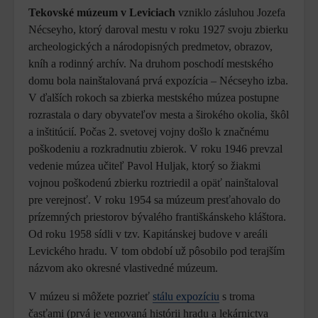
Tekovské múzeum v Leviciach
vzniklo zásluhou Jozefa
Nécseyho, ktorý daroval mestu v roku 1927 svoju zbierku
archeologických a národopisných predmetov, obrazov,
kníh a rodinný archív. Na druhom poschodí mestského
domu bola nainštalovaná prvá expozícia – Nécseyho izba.
V ďalších rokoch sa zbierka mestského múzea postupne
rozrastala o dary obyvateľov mesta a širokého okolia, škôl
a inštitúcií. Počas 2. svetovej vojny došlo k značnému
poškodeniu a rozkradnutiu zbierok. V roku 1946 prevzal
vedenie múzea učiteľ Pavol Huljak, ktorý so žiakmi
vojnou poškodenú zbierku roztriedil a opäť nainštaloval
pre verejnosť. V roku 1954 sa múzeum presťahovalo do
prízemných priestorov bývalého františkánskeho kláštora.
Od roku 1958 sídli v tzv. Kapitánskej budove v areáli
Levického hradu. V tom období už pôsobilo pod terajším
názvom ako okresné vlastivedné múzeum.
V múzeu si môžete pozrieť
stálu expozíciu
s troma
časťami (prvá je venovaná histórii hradu a lekárnictva