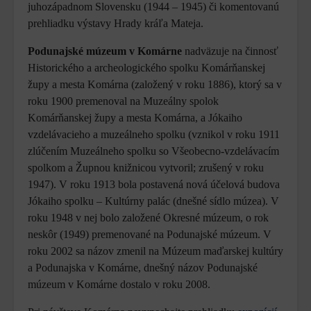
juhozápadnom Slovensku (1944 – 1945) či komentovanú
prehliadku výstavy Hrady kráľa Mateja.
Podunajské múzeum v Komárne
nadväzuje na činnosť
Historického a archeologického spolku Komárňanskej
župy a mesta Komárna (založený v roku 1886), ktorý sa v
roku 1900 premenoval na Muzeálny spolok
Komárňanskej župy a mesta Komárna, a Jókaiho
vzdelávacieho a muzeálneho spolku (vznikol v roku 1911
zlúčením Muzeálneho spolku so Všeobecno-vzdelávacím
spolkom a Župnou knižnicou vytvoril; zrušený v roku
1947). V roku 1913 bola postavená nová účelová budova
Jókaiho spolku – Kultúrny palác (dnešné sídlo múzea). V
roku 1948 v nej bolo založené Okresné múzeum, o rok
neskôr (1949) premenované na Podunajské múzeum. V
roku 2002 sa názov zmenil na Múzeum maďarskej kultúry
a Podunajska v Komárne, dnešný názov Podunajské
múzeum v Komárne dostalo v roku 2008.