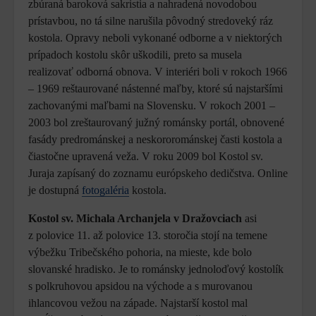
zbúraná baroková sakristia a nahradená novodobou
prístavbou, no tá silne narušila pôvodný stredoveký ráz
kostola. Opravy neboli vykonané odborne a v niektorých
prípadoch kostolu skôr uškodili, preto sa musela
realizovať odborná obnova. V interiéri boli v rokoch 1966
– 1969 reštaurované nástenné maľby, ktoré sú najstaršími
zachovanými maľbami na Slovensku. V rokoch 2001 –
2003 bol zreštaurovaný južný románsky portál, obnovené
fasády predrománskej a neskororománskej časti kostola a
čiastočne upravená veža. V roku 2009 bol Kostol sv.
Juraja zapísaný do zoznamu európskeho dedičstva. Online
je dostupná
fotogaléria
kostola.
Kostol sv. Michala Archanjela v Dražovciach
asi
z polovice 11. až polovice 13. storočia stojí na temene
výbežku Tribečského pohoria, na mieste, kde bolo
slovanské hradisko. Je to románsky jednoloďový kostolík
s polkruhovou apsidou na východe a s murovanou
ihlancovou vežou na západe. Najstarší kostol mal