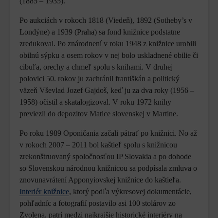
(1885 – 1935).
Po aukciách v rokoch 1818 (Viedeň), 1892 (Sotheby’s v
Londýne) a 1939 (Praha) sa fond knižnice podstatne
zredukoval. Po znárodnení v roku 1948 z knižnice urobili
obilnú sýpku a osem rokov v nej bolo uskladnené obilie či
cibuľa, orechy a chmeľ spolu s knihami. V druhej
polovici 50. rokov ju zachránil františkán a politický
väzeň Vševlad Jozef Gajdoš, keď ju za dva roky (1956 –
1958) očistil a skatalogizoval. V roku 1972 knihy
previezli do depozitov Matice slovenskej v Martine.
Po roku 1989 Oponičania začali pátrať po knižnici. No až
v rokoch 2007 – 2011 bol kaštieľ spolu s knižnicou
zrekonštruovaný spoločnosťou IP Slovakia a po dohode
so Slovenskou národnou knižnicou sa podpísala zmluva o
znovunavrátení Apponyiovskej knižnice do kaštieľa.
Interiér knižnice
, ktorý podľa výkresovej dokumentácie,
pohľadníc a fotografií postavilo asi 100 stolárov zo
Zvolena, patrí medzi najkrajšie historické interiéry na