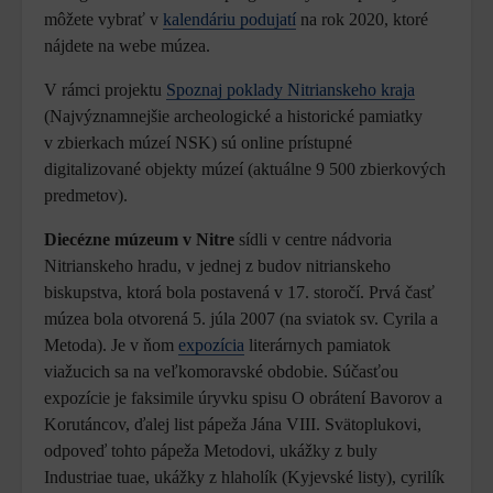
môžete vybrať v
kalendáriu podujatí
na rok 2020, ktoré
nájdete na webe múzea.
V rámci projektu
Spoznaj poklady Nitrianskeho kraja
(Najvýznamnejšie archeologické a historické pamiatky
v zbierkach múzeí NSK) sú online prístupné
digitalizované objekty múzeí (aktuálne 9 500 zbierkových
predmetov).
Diecézne múzeum v Nitre
sídli v centre nádvoria
Nitrianskeho hradu, v jednej z budov nitrianskeho
biskupstva, ktorá bola postavená v 17. storočí. Prvá časť
múzea bola otvorená 5. júla 2007 (na sviatok sv. Cyrila a
Metoda). Je v ňom
expozícia
literárnych pamiatok
viažucich sa na veľkomoravské obdobie. Súčasťou
expozície je faksimile úryvku spisu O obrátení Bavorov a
Korutáncov, ďalej list pápeža Jána VIII. Svätoplukovi,
odpoveď tohto pápeža Metodovi, ukážky z buly
Industriae tuae, ukážky z hlaholík (Kyjevské listy), cyrilík