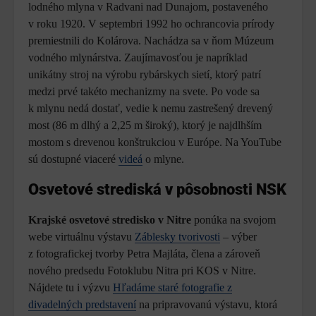
lodného mlyna v Radvani nad Dunajom, postaveného
v roku 1920. V septembri 1992 ho ochrancovia prírody
premiestnili do Kolárova. Nachádza sa v ňom Múzeum
vodného mlynárstva. Zaujímavosťou je napríklad
unikátny stroj na výrobu rybárskych sietí, ktorý patrí
medzi prvé takéto mechanizmy na svete. Po vode sa
k mlynu nedá dostať, vedie k nemu zastrešený drevený
most (86 m dlhý a 2,25 m široký), ktorý je najdlhším
mostom s drevenou konštrukciou v Európe. Na YouTube
sú dostupné viaceré
videá
o mlyne.
Osvetové strediská v pôsobnosti NSK
Krajské osvetové stredisko v Nitre
ponúka na svojom
webe virtuálnu výstavu
Záblesky tvorivosti
– výber
z fotografickej tvorby Petra Majláta, člena a zároveň
nového predsedu Fotoklubu Nitra pri KOS v Nitre.
Nájdete tu i výzvu
Hľadáme staré fotografie z
divadelných predstavení
na pripravovanú výstavu, ktorá