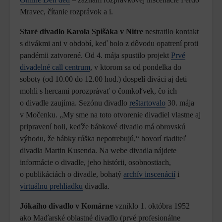
Mravec, čítanie rozprávok a i.
Staré divadlo Karola Spišáka v Nitre
nestratilo kontakt
s divákmi ani v období, keď bolo z dôvodu opatrení proti
pandémii zatvorené. Od 4. mája spustilo projekt
Prvé
divadelné call centrum
, v ktorom sa od pondelka do
soboty (od 10.00 do 12.00 hod.) dospelí diváci aj deti
mohli s hercami porozprávať o čomkoľvek, čo ich
o divadle zaujíma. Sezónu divadlo
reštartovalo
30. mája
v Močenku. „My sme na toto otvorenie divadiel vlastne aj
pripravení boli, keďže bábkové divadlo má obrovskú
výhodu, že bábky rúška nepotrebujú,“ hovorí riaditeľ
divadla Martin Kusenda. Na webe divadla nájdete
informácie o divadle, jeho histórii, osobnostiach,
o publikáciách o divadle, bohatý
archív inscenácií
i
virtuálnu prehliadku
divadla.
Jókaiho divadlo v Komárne
vzniklo 1. októbra 1952
ako Maďarské oblastné divadlo (prvé profesionálne