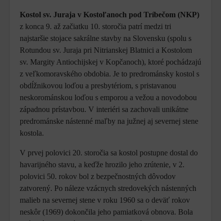
Kostol sv. Juraja v Kostoľanoch pod Tríbečom (NKP)
z konca 9. až začiatku 10. storočia patrí medzi tri
najstaršie stojace sakrálne stavby na Slovensku (spolu s
Rotundou sv. Juraja pri Nitrianskej Blatnici a Kostolom
sv. Margity Antiochijskej v Kopčanoch), ktoré pochádzajú
z veľkomoravského obdobia. Je to predrománsky kostol s
obdĺžnikovou loďou a presbytériom, s pristavanou
neskorománskou loďou s emporou a vežou a novodobou
západnou prístavbou. V interiéri sa zachovali unikátne
predrománske nástenné maľby na južnej aj severnej stene
kostola.
V prvej polovici 20. storočia sa kostol postupne dostal do
havarijného stavu, a keďže hrozilo jeho zrútenie, v 2.
polovici 50. rokov bol z bezpečnostných dôvodov
zatvorený. Po náleze vzácnych stredovekých nástenných
malieb na severnej stene v roku 1960 sa o deväť rokov
neskôr (1969) dokončila jeho pamiatková obnova. Bola