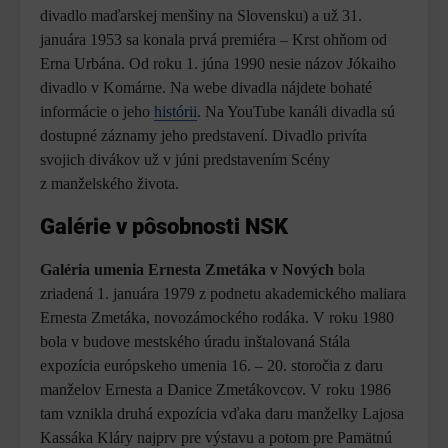
divadlo maďarskej menšiny na Slovensku) a už 31.
januára 1953 sa konala prvá premiéra – Krst ohňom od
Erna Urbána. Od roku 1. júna 1990 nesie názov Jókaiho
divadlo v Komárne. Na webe divadla nájdete bohaté
informácie o jeho
histórii
. Na YouTube kanáli divadla sú
dostupné záznamy jeho predstavení. Divadlo privíta
svojich divákov už v júni predstavením Scény
z manželského života.
Galérie v pôsobnosti NSK
Galéria umenia Ernesta Zmetáka v Nových
bola
zriadená 1. januára 1979 z podnetu akademického maliara
Ernesta Zmetáka, novozámockého rodáka. V roku 1980
bola v budove mestského úradu inštalovaná Stála
expozícia európskeho umenia 16. – 20. storočia z daru
manželov Ernesta a Danice Zmetákovcov. V roku 1986
tam vznikla druhá expozícia vďaka daru manželky Lajosa
Kassáka Kláry najprv pre výstavu a potom pre Pamätnú