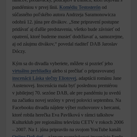
pandémiou v prvej línii.
Komédiu Testosterón
od
súčasného poľského autora Andrzeja Saramonowicza
odohrá 12. júna pre divákov. „Sme pripravení postupne
pridávať aj ďalšie predstavenia, všetko bude závisieť od
opatrení, ktoré budeme musieť dodržiavať a, samozrejme,
aj od záujmu divákov,“ povedal riaditeľ DAB Jaroslav
Dóczy.
Kým sa do divadla vyberiete, môžete si pozrieť jeho
virtuálnu prehliadku
alebo si prečítať o pripravovanej
inscenácii Láska slečny Eliotovej
, adaptácii románu Jane
Austenovej. Inscenácia mala byť poslednou premiérou
v jubilejnej 70. sezóne DAB, ale pre pandémiu ju uvedú
na začiatku novej sezóny v prvej polovici septembra. Na
Facebooku divadla nájdete výber rozhovorov s hercami,
ktoré robila herečka Eva Pavlíková v rámci talkshow
Kulturklub pre regionálnu televíziu CETV v rokoch 2006
– 2007. Na 1. júna pripravilo na svojom YouTube kanáli
Online Deň detí
– záznam rozprávkovej inscenácie Ferdo