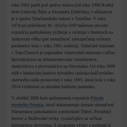
roku 2002 patril pod správu múzea (od roku 1996 Rodný
dom Ľudovíta Štúra a Alexandra Dubčeka), v súčasnosti
je v správe Trenčianskeho múzea v Trenčíne. V roku
1974 pri príležitosti 30. výročia SNP múzeum otvorilo
expozíciu partizánskej výzbroje a výstroja v bunkroch na
Jankovom vŕšku (pre nemožnosť zabezpečenia ochrany
predmetov bola v roku 1991 zrušená). Tribečské múzeum
v Topoľčanoch je regionálne vlastivedné múzeum s užšou
špecializáciou na dokumentovanie chmeliarstva,
sladovníctva a pivovarníctva na Slovensku. Od roku 1999
sídli v historickej budove bývalého cisársko-kráľovského
okresného súdu postavenej v roku 1895, ktorá bola v roku
2014 vyhlásená za národnú kultúrnu pamiatku.
V októbri 2006 bola sprístupnená expozícia
Príroda
stredného Ponitria
, ktorá dokumentuje územie ohraničené
Nitrianskou pahorkatinou a pohoriami Tribeč, Považský
Inovec a Strážovské vrchy, vyznačujúce sa veľkou
biologickou diverzitou. Z programu výstav a podujatí si