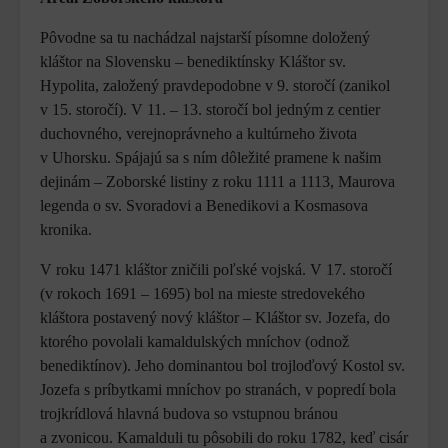
Pôvodne sa tu nachádzal najstarší písomne doložený
kláštor na Slovensku – benediktínsky Kláštor sv.
Hypolita, založený pravdepodobne v 9. storočí (zanikol
v 15. storočí). V 11. – 13. storočí bol jedným z centier
duchovného, verejnoprávneho a kultúrneho života
v Uhorsku. Spájajú sa s ním dôležité pramene k našim
dejinám – Zoborské listiny z roku 1111 a 1113, Maurova
legenda o sv. Svoradovi a Benedikovi a Kosmasova
kronika.
V roku 1471 kláštor zničili poľské vojská. V 17. storočí
(v rokoch 1691 – 1695) bol na mieste stredovekého
kláštora postavený nový kláštor – Kláštor sv. Jozefa, do
ktorého povolali kamaldulských mníchov (odnož
benediktínov). Jeho dominantou bol trojloďový Kostol sv.
Jozefa s príbytkami mníchov po stranách, v popredí bola
trojkrídlová hlavná budova so vstupnou bránou
a zvonicou. Kamalduli tu pôsobili do roku 1782, keď cisár