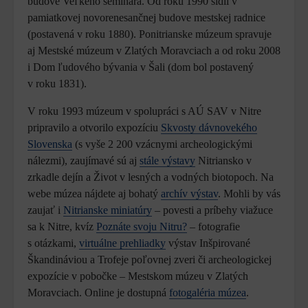
budove Veľkého seminára. Od roku 1990 sídli v
pamiatkovej novorenesančnej budove mestskej radnice
(postavená v roku 1880). Ponitrianske múzeum spravuje
aj Mestské múzeum v Zlatých Moravciach a od roku 2008
i Dom ľudového bývania v Šali (dom bol postavený
v roku 1831).
V roku 1993 múzeum v spolupráci s AÚ SAV v Nitre
pripravilo a otvorilo expozíciu
Skvosty dávnovekého
Slovenska
(s vyše 2 200 vzácnymi archeologickými
nálezmi), zaujímavé sú aj
stále výstavy
Nitriansko v
zrkadle dejín a Život v lesných a vodných biotopoch. Na
webe múzea nájdete aj bohatý
archív výstav
. Mohli by vás
zaujať i
Nitrianske miniatúry
– povesti a príbehy viažuce
sa k Nitre, kvíz
Poznáte svoju Nitru?
– fotografie
s otázkami,
virtuálne prehliadky
výstav Inšpirované
Škandináviou a Trofeje poľovnej zveri či archeologickej
expozície v pobočke – Mestskom múzeu v Zlatých
Moravciach. Online je dostupná
fotogaléria múzea
.