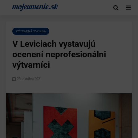
VÝTVARNÁ TVORBA
V Leviciach vystavujú
ocenení neprofesionálni
výtvarníci
25. októbra 2021