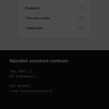
Pamiatky
(7)
Výtvarná tvorba
(37)
Vzdelávanie
(39)
Národné osvetové centrum
Nám. SNP č. 12
812 34 Bratislava 1
IČO: 00164615
e-mail:
mojeumenie@nocka.sk