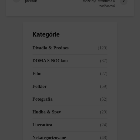
prežitok
môže byť atraktívna a
nadčasová
Kategórie
Divadlo & Prednes
(129)
DOMA S NOCkou
(37)
Film
(27)
Folklór
(59)
Fotografia
(52)
Hudba & Spev
(29)
Literatúra
(24)
Nekategorizované
(48)