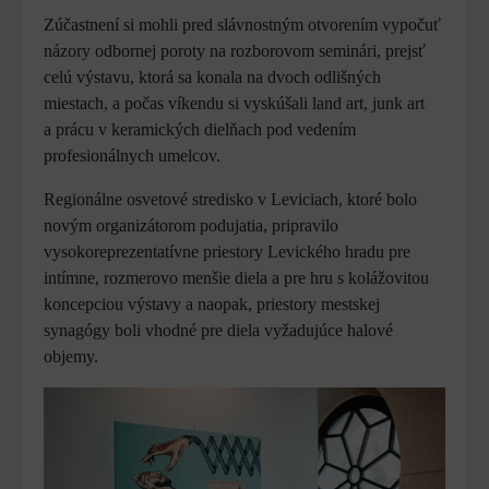
Zúčastnení si mohli pred slávnostným otvorením vypočuť
názory odbornej poroty na rozborovom seminári, prejsť
celú výstavu, ktorá sa konala na dvoch odlišných
miestach, a počas víkendu si vyskúšali land art, junk art
a prácu v keramických dielňach pod vedením
profesionálnych umelcov.
Regionálne osvetové stredisko v Leviciach, ktoré bolo
novým organizátorom podujatia, pripravilo
vysokoreprezentatívne priestory Levického hradu pre
intímne, rozmerovo menšie diela a pre hru s kolážovitou
koncepciou výstavy a naopak, priestory mestskej
synagógy boli vhodné pre diela vyžadujúce halové
objemy.