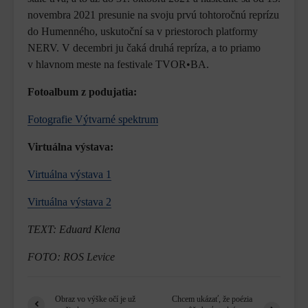
novembra 2021 presunie na svoju prvú tohtoročnú reprízu
do Humenného, uskutoční sa v priestoroch platformy
NERV. V decembri ju čaká druhá repríza, a to priamo
v hlavnom meste na festivale TVOR•BA.
Fotoalbum z podujatia:
Fotografie Výtvarné spektrum
Virtuálna výstava:
Virtuálna výstava 1
Virtuálna výstava 2
TEXT: Eduard Klena
FOTO: ROS Levice
Obraz vo výške očí je už
Chcem ukázať, že poézia