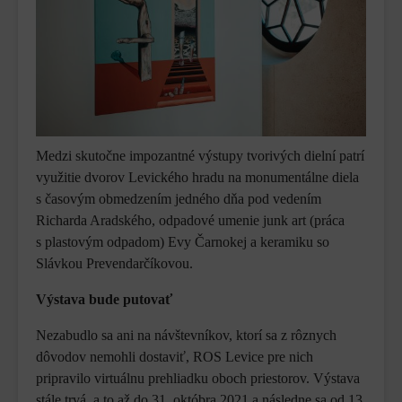
Medzi skutočne impozantné výstupy tvorivých dielní patrí
využitie dvorov Levického hradu na monumentálne diela
s časovým obmedzením jedného dňa pod vedením
Richarda Aradského, odpadové umenie junk art (práca
s plastovým odpadom) Evy Čarnokej a keramiku so
Slávkou Prevendarčíkovou.
Výstava bude putovať
Nezabudlo sa ani na návštevníkov, ktorí sa z rôznych
dôvodov nemohli dostaviť, ROS Levice pre nich
pripravilo virtuálnu prehliadku oboch priestorov. Výstava
stále trvá, a to až do 31. októbra 2021 a následne sa od 13.