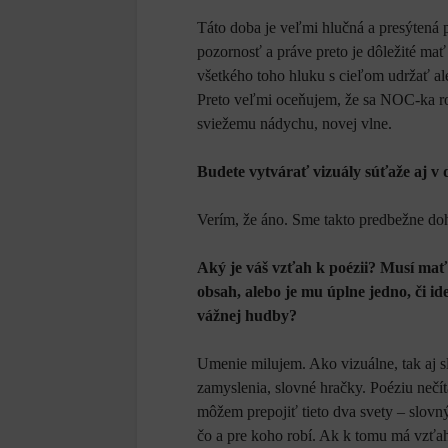
Táto doba je veľmi hlučná a presýtená 
pozornosť a práve preto je dôležité mať
všetkého toho hluku s cieľom udržať ale
Preto veľmi oceňujem, že sa NOC-ka ro
sviežemu nádychu, novej vlne.
Budete vytvárať vizuály súťaže aj v 
Verím, že áno. Sme takto predbežne doh
Aký je váš vzťah k poézii? Musí mať 
obsah, alebo je mu úplne jedno, či ide
vážnej hudby?
Umenie milujem. Ako vizuálne, tak aj 
zamyslenia, slovné hračky. Poéziu nečí
môžem prepojiť tieto dva svety – slovný
čo a pre koho robí. Ak k tomu má vzťah,