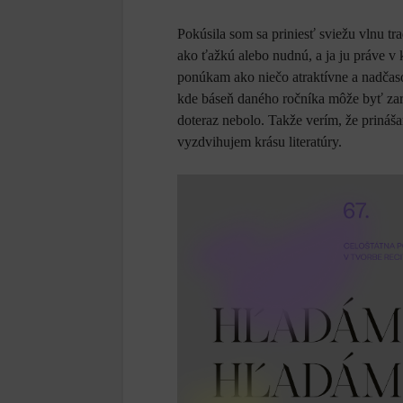
Pokúsila som sa priniesť sviežu vlnu t
ako ťažkú alebo nudnú, a ja ju práve 
ponúkam ako niečo atraktívne a nadčas
kde báseň daného ročníka môže byť zar
doteraz nebolo. Takže verím, že priná
vyzdvihujem krásu literatúry.