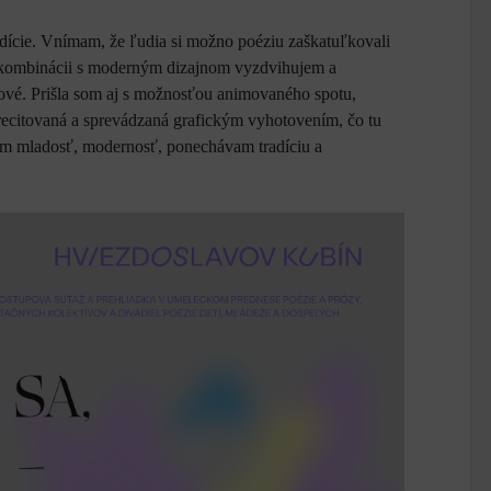
radície. Vnímam, že ľudia si možno poéziu zaškatuľkovali
v kombinácii s moderným dizajnom vyzdvihujem a
ové. Prišla som aj s možnosťou animovaného spotu,
ecitovaná a sprevádzaná grafickým vyhotovením, čo tu
šam mladosť, modernosť, ponechávam tradíciu a