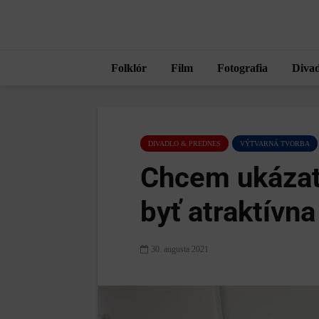
Folklór
Film
Fotografia
Divad
DIVADLO & PREDNES
VÝTVARNÁ TVORBA
Chcem ukázať
byť atraktívn
30. augusta 2021