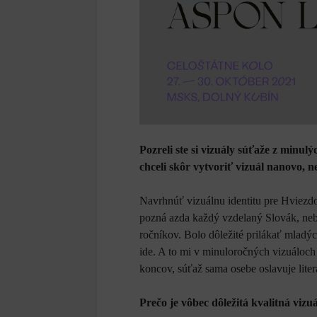
Pozreli ste si vizuály súťaže z minul
chceli skôr vytvoriť vizuál nanovo,
Navrhnúť vizuálnu identitu pre Hviezdo
pozná azda každý vzdelaný Slovák, neb
ročníkov. Bolo dôležité prilákať mladých
ide. A to mi v minuloročných vizuáloch 
koncov, súťaž sama osebe oslavuje litera
Prečo je vôbec dôležitá kvalitná vizu