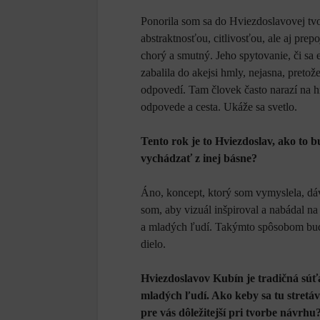
Ponorila som sa do Hviezdoslavovej tvo
abstraktnosťou, citlivosťou, ale aj pre
chorý a smutný. Jeho spytovanie, či sa e
zabalila do akejsi hmly, nejasna, preto
odpovedí. Tam človek často narazí na h
odpovede a cesta. Ukáže sa svetlo.
Tento rok je to Hviezdoslav, ako to 
vychádzať z inej básne?
Áno, koncept, ktorý som vymyslela, dá
som, aby vizuál inšpiroval a nabádal n
a mladých ľudí. Takýmto spôsobom bud
dielo.
Hviezdoslavov Kubín je tradičná súťa
mladých ľudí. Ako keby sa tu stretáv
pre vás dôležitejší pri tvorbe návrhu