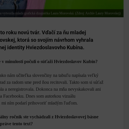
vytvorila mladá grafická dizajnérka Laura Morovská. (Zdroj: Archív Laury Morovskej)
o roku novú tvár. Vďačí za ňu mladej
ovskej, ktorá so svojím návrhom vyhrala
lnej identity Hviezdoslavovho Kubína.
te v minulosti počuli o súťaži Hviezdoslavov Kubín?
ako nám učiteľka slovenčiny na tabuľu napísala veľký
ad za radom sme pred ňou recitovali. Takto som si súťaž
la a neregistrovala. Dokonca na mňa nevyskakovali ani
 na Facebooku. Dnes som autorkou vizuálu
a mi ním podarí prihovoriť mladým ľuďom.
uálny ročník ste vychádzali z Hviezdoslavovej básne
práve tento text?