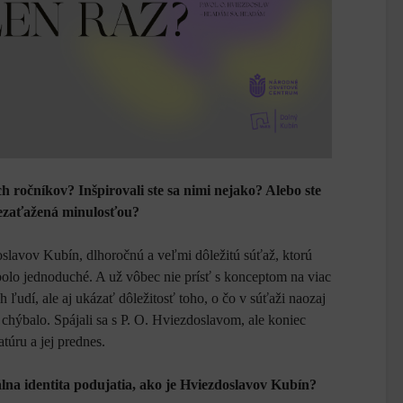
ých ročníkov? Inšpirovali ste sa nimi nejako? Alebo ste
 nezaťažená minulosťou?
slavov Kubín, dlhoročnú a veľmi dôležitú súťaž, ktorú
olo jednoduché. A už vôbec nie prísť s konceptom na viac
 ľudí, ale aj ukázať dôležitosť toho, o čo v súťaži naozaj
chýbalo. Spájali sa s P. O. Hviezdoslavom, ale koniec
túru a jej prednes.
álna identita podujatia, ako je Hviezdoslavov Kubín?