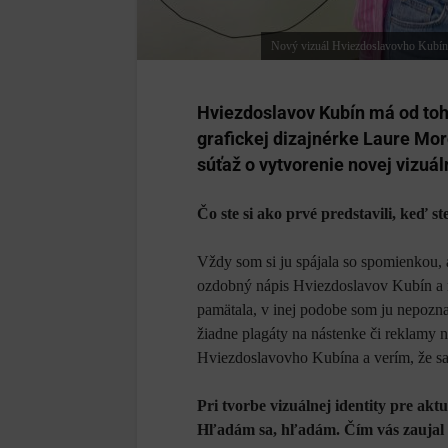
Nový vizuál Hviezdoslavovho Kubína 
Hviezdoslavov Kubín má od toht
grafickej dizajnérke Laure Mor
súťaž o vytvorenie novej vizuá
Čo ste si ako prvé predstavili, keď s
Vždy som si ju spájala so spomienkou, 
ozdobný nápis Hviezdoslavov Kubín a r
pamätala, v inej podobe som ju nepozna
žiadne plagáty na nástenke či reklamy
Hviezdoslavovho Kubína a verím, že s
Pri tvorbe vizuálnej identity pre akt
Hľadám sa, hľadám. Čím vás zaujal 