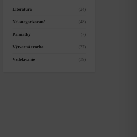
Literatúra
(24)
Nekategorizované
(48)
Pamiatky
(7)
Výtvarná tvorba
(37)
Vzdelávanie
(39)