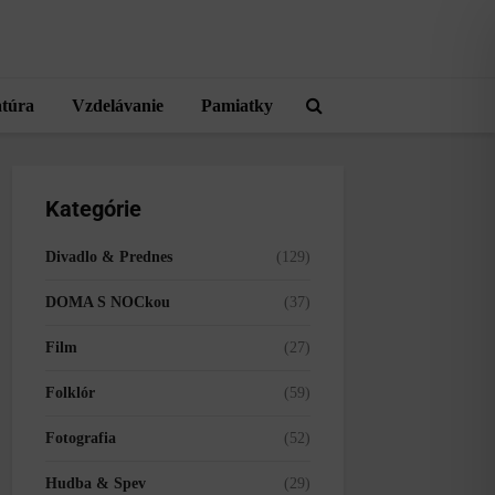
atúra
Vzdelávanie
Pamiatky
Kategórie
Divadlo & Prednes
(129)
DOMA S NOCkou
(37)
Film
(27)
Folklór
(59)
Fotografia
(52)
Hudba & Spev
(29)