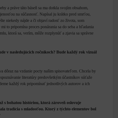
rby a práve táto báseň sa ma dotkla svojím obsahom,
pojenosťou na súčasnosť. Napísal ju krátko pred smrťou,
šte niekedy nájde a či objaví radosť zo života, som
že mi to pripomína proces ponárania sa do seba a hľadania
mlu, ktorá sa, verím, môže rozplynúť a zjavia sa správne
bude v nasledujúcich ročníkoch? Bude každý rok vizuál
va dôraz na vzdanie pocty našim spisovateľom. Chcela by
a spoznávanie literatúry predovšetkým účastníkov súťaže
eme každý rok pripomínať jednotlivých autorov a ich
ž s bohatou históriou, ktorá zároveň oslovuje
ala tradícia s mladosťou. Ktorý z týchto elementov bol
?