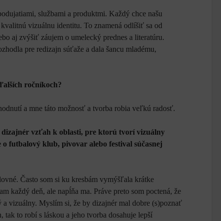
podujatiami, službami a produktmi. Každý chce našu
 kvalitnú vizuálnu identitu. To znamená odlíšiť sa od
bo aj zvýšiť záujem o umelecký prednes a literatúru.
zhodla pre redizajn súťaže a dala šancu mladému,
ďalších ročníkoch?
odnutí a mne táto možnosť a tvorba robia veľkú radosť.
dizajnér vzťah k oblasti, pre ktorú tvorí vizuálny
 o futbalový klub, pivovar alebo festival súčasnej
slovné. Často som si ku kresbám vymýšľala krátke
tam každý deň, ale napĺňa ma. Práve preto som poctená, že
 a vizuálny. Myslím si, že by dizajnér mal dobre (s)poznať
 tak to robí s láskou a jeho tvorba dosahuje lepší