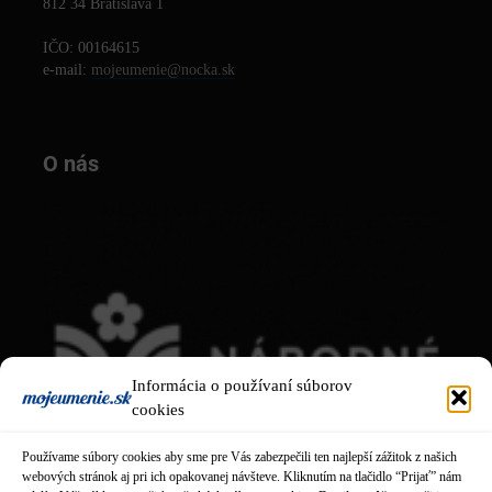
812 34 Bratislava 1
IČO: 00164615
e-mail:
mojeumenie@nocka.sk
O nás
Informácia o používaní súborov
cookies
Používame súbory cookies aby sme pre Vás zabezpečili ten najlepší zážitok z našich
webových stránok aj pri ich opakovanej návšteve. Kliknutím na tlačidlo “Prijať” nám