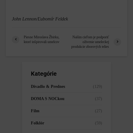
John Lennon/Ľubomír Feldek
Piesne Miroslava Žbirku,
Naším cieľom je podporiť
ktoré inšpirovali umelcov
oživenie umeleckej
produkcie zborových telies
Kategórie
Divadlo & Prednes
(129)
DOMA S NOCkou
(37)
Film
(27)
Folklór
(59)