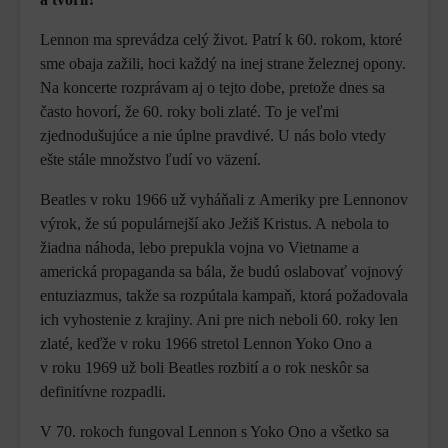
Lennon ma sprevádza celý život. Patrí k 60. rokom, ktoré
sme obaja zažili, hoci každý na inej strane železnej opony.
Na koncerte rozprávam aj o tejto dobe, pretože dnes sa
často hovorí, že 60. roky boli zlaté. To je veľmi
zjednodušujúce a nie úplne pravdivé. U nás bolo vtedy
ešte stále množstvo ľudí vo väzení.
Beatles v roku 1966 už vyháňali z Ameriky pre Lennonov
výrok, že sú populárnejší ako Ježiš Kristus. A nebola to
žiadna náhoda, lebo prepukla vojna vo Vietname a
americká propaganda sa bála, že budú oslabovať vojnový
entuziazmus, takže sa rozpútala kampaň, ktorá požadovala
ich vyhostenie z krajiny. Ani pre nich neboli 60. roky len
zlaté, keďže v roku 1966 stretol Lennon Yoko Ono a
v roku 1969 už boli Beatles rozbití a o rok neskôr sa
definitívne rozpadli.
V 70. rokoch fungoval Lennon s Yoko Ono a všetko sa