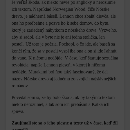
Je veľká škoda, ak niekto nevie po anglicky a nerozumie
ich textom. Napríklad Norwegian Wood, čiže Nórske
drevo, je nádherná báseň. Lennon chce zbaliť dievča, ale
ona ho predbehne a pozve ho k sebe domov, do bytu,
ktorý je zariadený nábytkom z nórskeho dreva. Vyzve ho,
aby si sadol, ale v byte nie je ani jedna stolička, len
posteľ. Už toto je poézia. Pochopí, o čo ide, ale báseň sa
končí tým, že sa v posteli vyspí iba ona a on si ide ľahnúť
do vane. K ničomu nedôjde. V čase, keď štartuje sexuálna
revolúcia, napíše Lennon pieseň, v ktorej k ničomu
nedôjde. Murakami bol ňou taký fascinovaný, že dal
názov Nórske drevo aj jednému zo svojich najslávnejších
románov.
Povedal som si, že by bolo škoda, ak by takýmto textom
niekto nerozumel, a tak som ich prebásnil a Katka ich
spieva.
Zaujímali ste sa o jeho piesne a texty už v čase, keď žil
a tvoril?