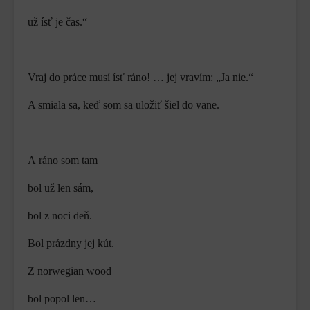
už ísť je čas.“
Vraj do práce musí ísť ráno! … jej vravím: „Ja nie.“
A smiala sa, keď som sa uložiť šiel do vane.
A ráno som tam
bol už len sám,
bol z noci deň.
Bol prázdny jej kút.
Z norwegian wood
bol popol len…