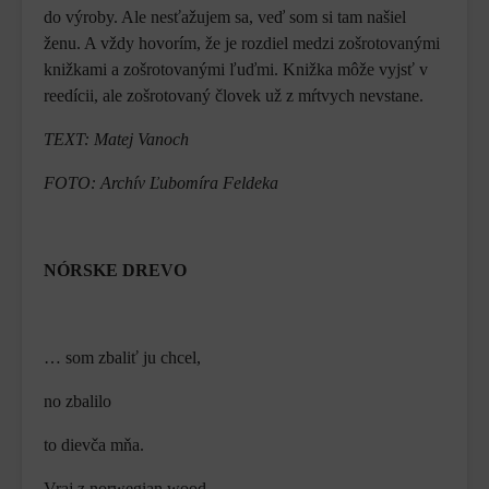
do výroby. Ale nesťažujem sa, veď som si tam našiel
ženu. A vždy hovorím, že je rozdiel medzi zošrotovanými
knižkami a zošrotovanými ľuďmi. Knižka môže vyjsť v
reedícii, ale zošrotovaný človek už z mŕtvych nevstane.
TEXT: Matej Vanoch
FOTO: Archív Ľubomíra Feldeka
NÓRSKE DREVO
… som zbaliť ju chcel,
no zbalilo
to dievča mňa.
Vraj z norwegian wood