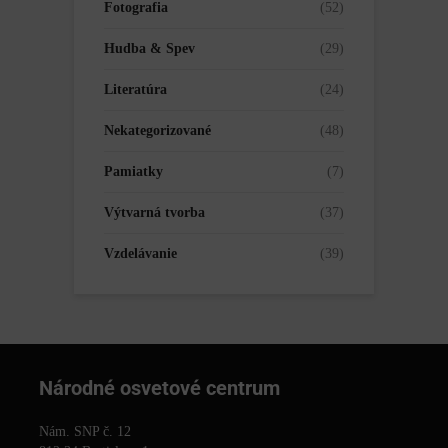
Fotografia
(52)
Hudba & Spev
(29)
Literatúra
(24)
Nekategorizované
(48)
Pamiatky
(7)
Výtvarná tvorba
(37)
Vzdelávanie
(39)
Národné osvetové centrum
Nám. SNP č. 12