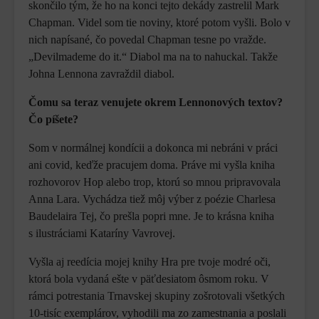
skončilo tým, že ho na konci tejto dekády zastrelil Mark
Chapman. Videl som tie noviny, ktoré potom vyšli. Bolo v
nich napísané, čo povedal Chapman tesne po vražde.
„Devilmademe do it.“ Diabol ma na to nahuckal. Takže
Johna Lennona zavraždil diabol.
Čomu sa teraz venujete okrem Lennonových textov?
Čo píšete?
Som v normálnej kondícii a dokonca mi nebráni v práci
ani covid, keďže pracujem doma. Práve mi vyšla kniha
rozhovorov Hop alebo trop, ktorú so mnou pripravovala
Anna Lara. Vychádza tiež môj výber z poézie Charlesa
Baudelaira Tej, čo prešla popri mne. Je to krásna kniha
s ilustráciami Kataríny Vavrovej.
Vyšla aj reedícia mojej knihy Hra pre tvoje modré oči,
ktorá bola vydaná ešte v päťdesiatom ôsmom roku. V
rámci potrestania Trnavskej skupiny zošrotovali všetkých
10-tisíc exemplárov, vyhodili ma zo zamestnania a poslali