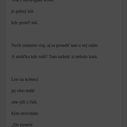
je pekný kút
kde posteľ má.
Nech ostanem vraj, aj sa posadiť tam u nej mám.
A stoličku kde máš? Tam sadnúť si nebolo kam.
Len na koberci
jej víno mdlé
sme pili z čiaš,
kým nezvolala:
„Do postele