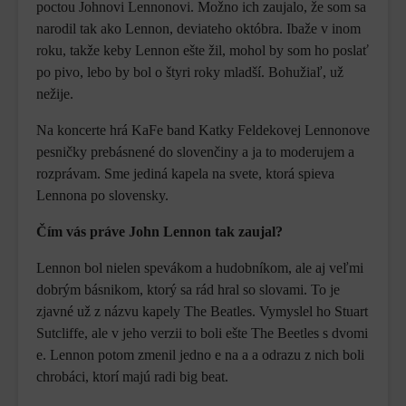
poctou Johnovi Lennonovi. Možno ich zaujalo, že som sa
narodil tak ako Lennon, deviateho októbra. Ibaže v inom
roku, takže keby Lennon ešte žil, mohol by som ho poslať
po pivo, lebo by bol o štyri roky mladší. Bohužiaľ, už
nežije.
Na koncerte hrá KaFe band Katky Feldekovej Lennonove
pesničky prebásnené do slovenčiny a ja to moderujem a
rozprávam. Sme jediná kapela na svete, ktorá spieva
Lennona po slovensky.
Čím vás práve John Lennon tak zaujal?
Lennon bol nielen spevákom a hudobníkom, ale aj veľmi
dobrým básnikom, ktorý sa rád hral so slovami. To je
zjavné už z názvu kapely The Beatles. Vymyslel ho Stuart
Sutcliffe, ale v jeho verzii to boli ešte The Beetles s dvomi
e. Lennon potom zmenil jedno e na a a odrazu z nich boli
chrobáci, ktorí majú radi big beat.