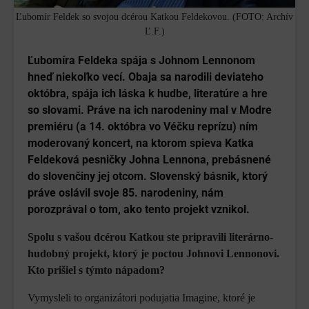
Ľubomír Feldek so svojou dcérou Katkou Feldekovou. (FOTO: Archív
Ľ.F.)
Ľubomíra Feldeka spája s Johnom Lennonom
hneď niekoľko vecí. Obaja sa narodili deviateho
októbra, spája ich láska k hudbe, literatúre a hre
so slovami. Práve na ich narodeniny mal v Modre
premiéru (a 14. októbra vo Véčku reprízu) ním
moderovaný koncert, na ktorom spieva Katka
Feldeková pesničky Johna Lennona, prebásnené
do slovenčiny jej otcom. Slovenský básnik, ktorý
práve oslávil svoje 85. narodeniny, nám
porozprával o tom, ako tento projekt vznikol.
Spolu s vašou dcérou Katkou ste pripravili literárno-
hudobný projekt, ktorý je poctou Johnovi Lennonovi.
Kto prišiel s týmto nápadom?
Vymysleli to organizátori podujatia Imagine, ktoré je