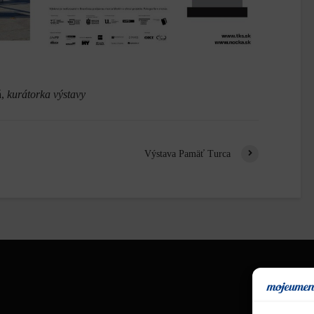
á,
kurátorka výstavy
Výstava Pamäť Turca