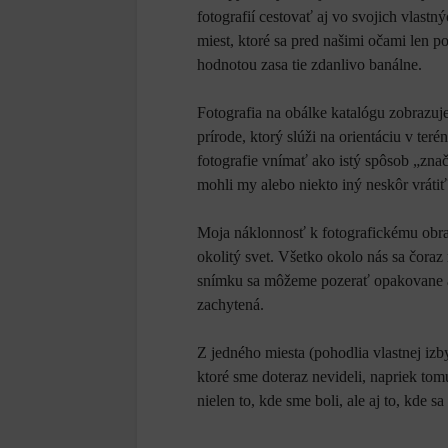
fotografií cestovať aj vo svojich vlast
miest, ktoré sa pred našimi očami len 
hodnotou zasa tie zdanlivo banálne.
Fotografia na obálke katalógu zobrazuj
prírode, ktorý slúži na orientáciu v te
fotografie vnímať ako istý spôsob „zna
mohli my alebo niekto iný neskôr vrátiť
Moja náklonnosť k fotografickému obraz
okolitý svet. Všetko okolo nás sa čoraz 
snímku sa môžeme pozerať opakovane a z
zachytená.
Z jedného miesta (pohodlia vlastnej izb
ktoré sme doteraz nevideli, napriek to
nielen to, kde sme boli, ale aj to, kde 