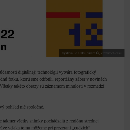
výstava Po slnku, vidím ťa, v závitoch času
časnosti digitálnej) technológii vytvára fotografický
ednú fotku, ktorú sme odfotili, reportážny záber v novinách
. Všetky takéto obrazy sú záznamom minulosti v rozmedzí
rvý pohľad nič spoločné.
že takmer všetky snímky pochádzajú z regiónu strednej
 Práve vďaka tomu môžeme pri prezeraní „cudzích“