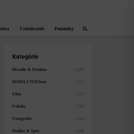
atúra
Vzdelávanie
Pamiatky
Kategórie
Divadlo & Prednes
(129)
DOMA S NOCkou
(37)
Film
(27)
Folklór
(59)
Fotografia
(52)
Hudba & Spev
(29)