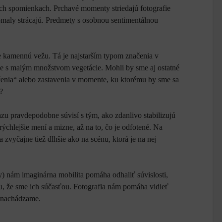
ných spomienkach. Prchavé momenty striedajú fotografie
pomaly strácajú. Predmety s osobnou sentimentálnou
e kamennú vežu. Tá je najstarším typom značenia v
réne s malým množstvom vegetácie. Mohli by sme aj ostatné
čenia“ alebo zastavenia v momente, ku ktorému by sme sa
?
u pravdepodobne súvisí s tým, ako zdanlivo stabilizujú
rýchlejšie mení a mizne, až na to, čo je odfotené. Na
vyčajne tiež dlhšie ako na scénu, ktorá je na nej
y) nám imaginárna mobilita pomáha odhaliť súvislosti,
mu, že sme ich súčasťou. Fotografia nám pomáha vidieť
sa nachádzame.