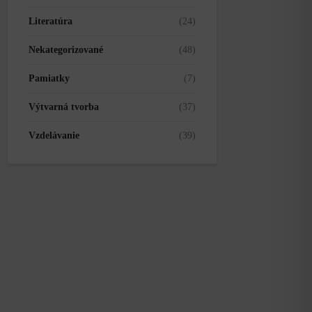
Literatúra
(24)
Nekategorizované
(48)
Pamiatky
(7)
Výtvarná tvorba
(37)
Vzdelávanie
(39)