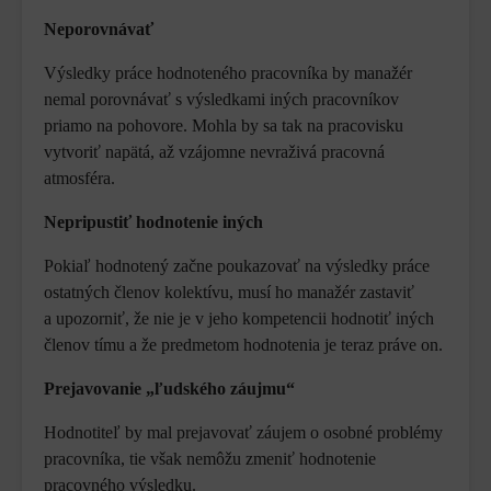
Neporovnávať
Výsledky práce hodnoteného pracovníka by manažér
nemal porovnávať s výsledkami iných pracovníkov
priamo na pohovore. Mohla by sa tak na pracovisku
vytvoriť napätá, až vzájomne nevraživá pracovná
atmosféra.
Nepripustiť hodnotenie iných
Pokiaľ hodnotený začne poukazovať na výsledky práce
ostatných členov kolektívu, musí ho manažér zastaviť
a upozorniť, že nie je v jeho kompetencii hodnotiť iných
členov tímu a že predmetom hodnotenia je teraz práve on.
Prejavovanie „ľudského záujmu“
Hodnotiteľ by mal prejavovať záujem o osobné problémy
pracovníka, tie však nemôžu zmeniť hodnotenie
pracovného výsledku.