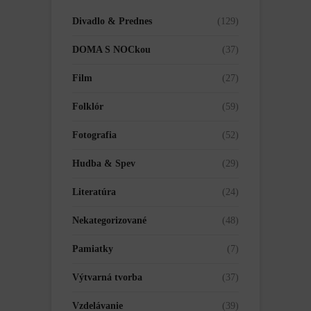
Divadlo & Prednes
(129)
DOMA S NOCkou
(37)
Film
(27)
Folklór
(59)
Fotografia
(52)
Hudba & Spev
(29)
Literatúra
(24)
Nekategorizované
(48)
Pamiatky
(7)
Výtvarná tvorba
(37)
Vzdelávanie
(39)