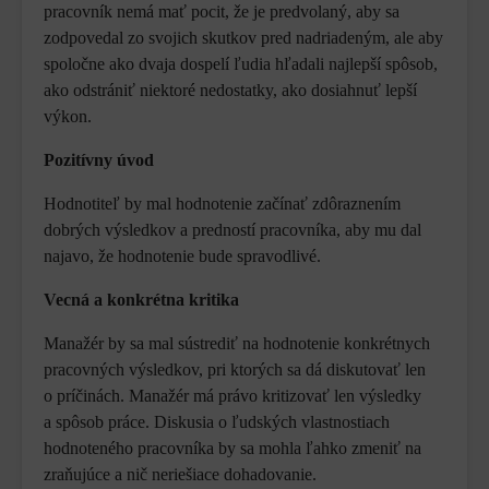
pracovník nemá mať pocit, že je predvolaný, aby sa
zodpovedal zo svojich skutkov pred nadriadeným, ale aby
spoločne ako dvaja dospelí ľudia hľadali najlepší spôsob,
ako odstrániť niektoré nedostatky, ako dosiahnuť lepší
výkon.
Pozitívny úvod
Hodnotiteľ by mal hodnotenie začínať zdôraznením
dobrých výsledkov a predností pracovníka, aby mu dal
najavo, že hodnotenie bude spravodlivé.
Vecná a konkrétna kritika
Manažér by sa mal sústrediť na hodnotenie konkrétnych
pracovných výsledkov, pri ktorých sa dá diskutovať len
o príčinách. Manažér má právo kritizovať len výsledky
a spôsob práce. Diskusia o ľudských vlastnostiach
hodnoteného pracovníka by sa mohla ľahko zmeniť na
zraňujúce a nič neriešiace dohadovanie.