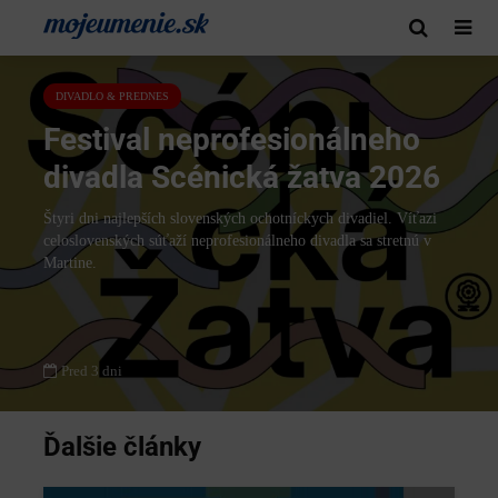
DIVADLO & PREDNES
Festival neprofesionálneho
divadla Scénická žatva 2026
Štyri dni najlepších slovenských ochotníckych divadiel. Víťazi
celoslovenských súťaží neprofesionálneho divadla sa stretnú v
Martine.
Pred 3 dni
Ďalšie články