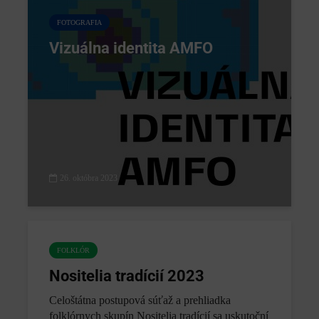
FOTOGRAFIA
Vizuálna identita AMFO
26. októbra 2023
FOLKLÓR
Nositelia tradícií 2023
Celoštátna postupová súťaž a prehliadka
folklórnych skupín Nositelia tradícií sa uskutoční