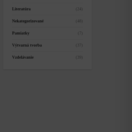
Literatúra
(24)
Nekategorizované
(48)
Pamiatky
(7)
Výtvarná tvorba
(37)
Vzdelávanie
(39)