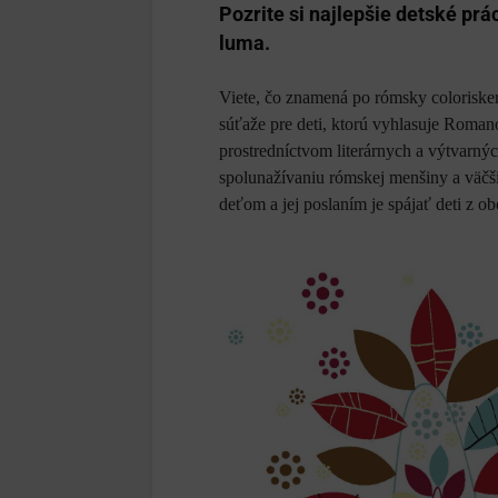
Pozrite si najlepšie detské prác
luma.
Viete, čo znamená po rómsky colorisker
súťaže pre deti, ktorú vyhlasuje Roman
prostredníctvom literárnych a výtvarnýc
spolunažívaniu rómskej menšiny a väčš
deťom a jej poslaním je spájať deti z o