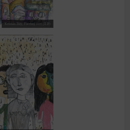
Kristián Bilý, Farebný svet (II.B)