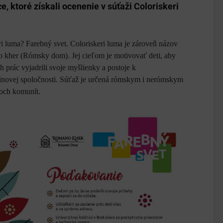
e, ktoré získali ocenenie v súťaži Coloriskeri
i luma? Farebný svet. Coloriskeri luma je zároveň názov
o kher (Rómsky dom). Jej cieľom je motivovať deti, aby
h prác vyjadrili svoje myšlienky a postoje k
inovej spoločnosti. Súťaž je určená rómskym i nerómskym
boch komunít.