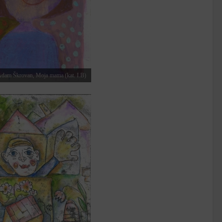
dam Škrovan, Moja mama (kat. I.B)