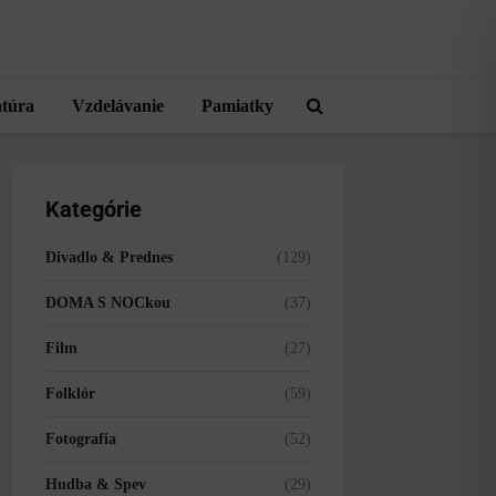
atúra
Vzdelávanie
Pamiatky
Kategórie
Divadlo & Prednes
(129)
DOMA S NOCkou
(37)
Film
(27)
Folklór
(59)
Fotografia
(52)
Hudba & Spev
(29)