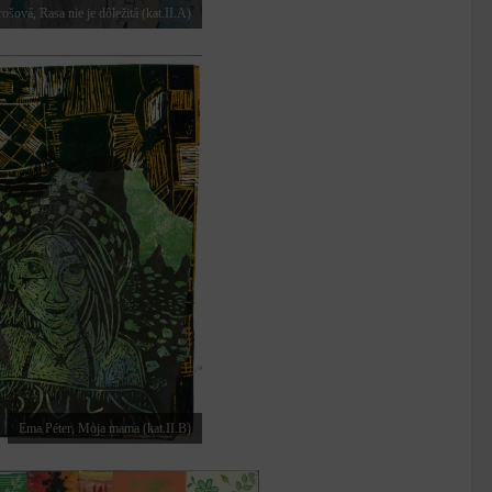
ošová, Rasa nie je dôležitá (kat.II.A)
Ema Péter, Moja mama (kat.II.B)