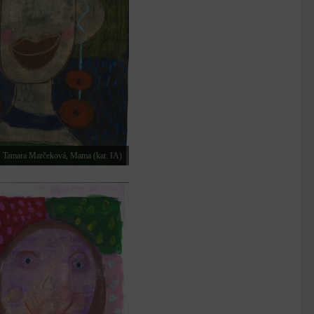
Tamara Marčeková, Mama (kat. IA)