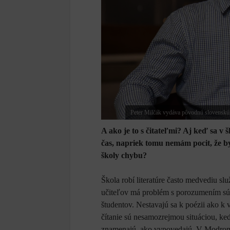
Peter Milčák vydáva pôvodnú slovenskú 
A ako je to s čitateľmi? Aj keď sa v 
čas, napriek tomu nemám pocit, že by
školy chybu?
Škola robí literatúre často medvediu s
učiteľov má problém s porozumením súčas
študentov. Nestavajú sa k poézii ako k
čítanie sú nesamozrejmou situáciou, ke
znamenajú, ako vypovedajú. V Modrom P