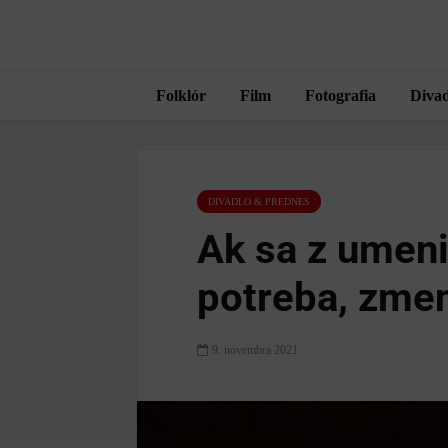
Folklór
Film
Fotografia
Divad
DIVADLO & PREDNES
Ak sa z umeni
potreba, zmen
9. novembra 2021