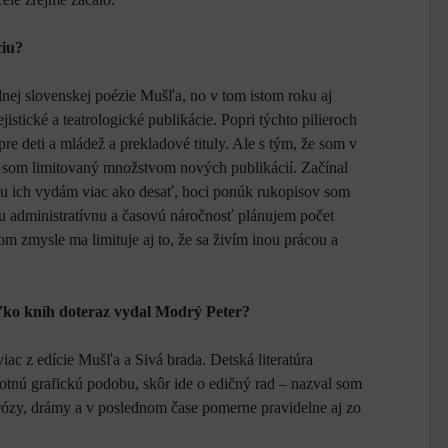
ciu?
nej slovenskej poézie Mušľa, no v tom istom roku aj
jistické a teatrologické publikácie. Popri týchto pilieroch
re deti a mládež a prekladové tituly. Ale s tým, že som v
 som limitovaný množstvom nových publikácií. Začínal
oku ich vydám viac ako desať, hoci ponúk rukopisov som
cu administratívnu a časovú náročnosť plánujem počet
om zmysle ma limituje aj to, že sa živím inou prácou a
ľko kníh doteraz vydal Modrý Peter?
ac z edície Mušľa a Sivá brada. Detská literatúra
notnú grafickú podobu, skôr ide o edičný rad – nazval som
rózy, drámy a v poslednom čase pomerne pravidelne aj zo