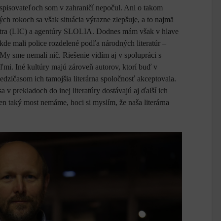
h spisovateľoch som v zahraničí nepočul. Ani o takom
ch rokoch sa však situácia výrazne zlepšuje, a to najmä
ntra (LIC) a agentúry SLOLIA. Dodnes mám však v hlave
de mali police rozdelené podľa národných literatúr –
y sme nemali nič. Riešenie vidím aj v spolupráci s
mi. Iné kultúry majú zároveň autorov, ktorí buď v
medzičasom ich tamojšia literárna spoločnosť akceptovala.
 v prekladoch do inej literatúry dostávajú aj ďalší ich
en taký most nemáme, hoci si myslím, že naša literárna