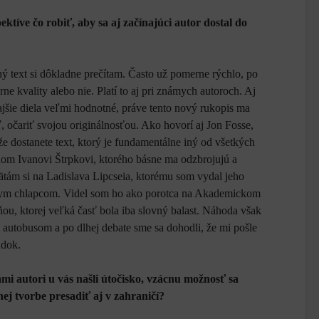
ektíve čo robiť, aby sa aj začínajúci autor dostal do
 text si dôkladne prečítam. Často už pomerne rýchlo, po
rne kvality alebo nie. Platí to aj pri známych autoroch. Aj
ajšie diela veľmi hodnotné, práve tento nový rukopis ma
, očariť svojou originálnosťou. Ako hovorí aj Jon Fosse,
 že dostanete text, ktorý je fundamentálne iný od všetkých
enom Ivanovi Štrpkovi, ktorého básne ma odzbrojujú a
mätám si na Ladislava Lipcseia, ktorému som vydal jeho
ámym chlapcom. Videl som ho ako porotca na Akademickom
ňou, ktorej veľká časť bola iba slovný balast. Náhoda však
i autobusom a po dlhej debate sme sa dohodli, že mi pošle
adok.
mi autori u vás našli útočisko, vzácnu možnosť sa
nej tvorbe presadiť aj v zahraničí?