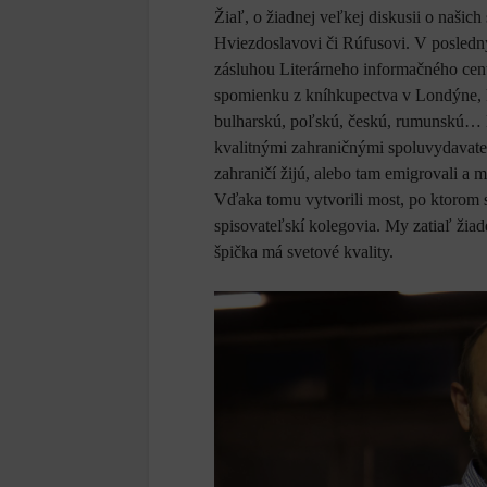
Žiaľ, o žiadnej veľkej diskusii o našic
Hviezdoslavovi či Rúfusovi. V posledný
zásluhou Literárneho informačného ce
spomienku z kníhkupectva v Londýne, k
bulharskú, poľskú, českú, rumunskú… M
kvalitnými zahraničnými spoluvydavateľ
zahraničí žijú, alebo tam emigrovali a 
Vďaka tomu vytvorili most, po ktorom sa
spisovateľskí kolegovia. My zatiaľ žiad
špička má svetové kvality.