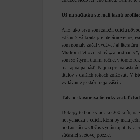
Už na začiatku ste mali jasnú profilá
Áno, ako prvú som založil edíciu pôvod
edíciu Sivá brada pre literárnovedné, ese
som pomaly začal vydávať aj literatúru p
Modrom Petrovi jediný „zamestnanec“,
som so štyrmi titulmi ročne, v tomto r
mal aj na pätnásť. Najmä pre narastajú
titulov v ďalších rokoch znižovať. V ist
vydávanie je skôr moja vášeň.
Tak to skúsme za tie roky zrátať: ko
Dokopy to bude viac ako 200 kníh, najvi
nevychádza v edícii, ktorá by mala jed
ho Luskáčik. Občas vydám aj tituly z p
súčasnej svetovej poézie.