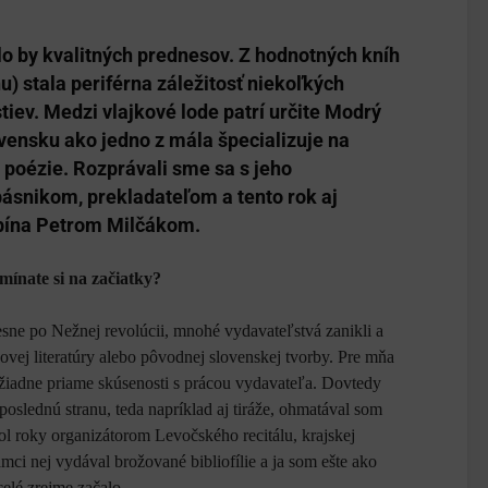
olo by kvalitných prednesov. Z hodnotných kníh
u) stala periférna záležitosť niekoľkých
ev. Medzi vlajkové lode patrí určite Modrý
ovensku ako jedno z mála špecializuje na
 poézie. Rozprávali sme sa s jeho
ásnikom, prekladateľom a tento rok aj
bína Petrom Milčákom.
ínate si na začiatky?
esne po Nežnej revolúcii, mnohé vydavateľstvá zanikli a
vej literatúry alebo pôvodnej slovenskej tvorby. Pre mňa
žiadne priame skúsenosti s prácou vydavateľa. Dovtedy
poslednú stranu, teda napríklad aj tiráže, ohmatával som
ol roky organizátorom Levočského recitálu, krajskej
ci nej vydával brožované bibliofílie a ja som ešte ako
celé zrejme začalo.