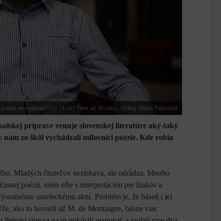
poéziu vo vydavateľstve Modrý Peter už 30 rokov. (Zdroj: Mária Vašicová)
školskej príprave venuje slovenskej literatúre aký-taký
 nám zo škôl vychádzali milovníci poézie. Kde robia
lužbu. Mladých čitateľov nezískava, ale odrádza. Mnoho
nej poézii, nieto ešte s interpretáciou pre žiakov a
 výsostnému umeleckému aktu. Problém je, že báseň i jej
ďže, ako to hovoril už M. de Montaigne, básne viac
etrovi sme sa na to pokúsili reagovať a vydali sme dva