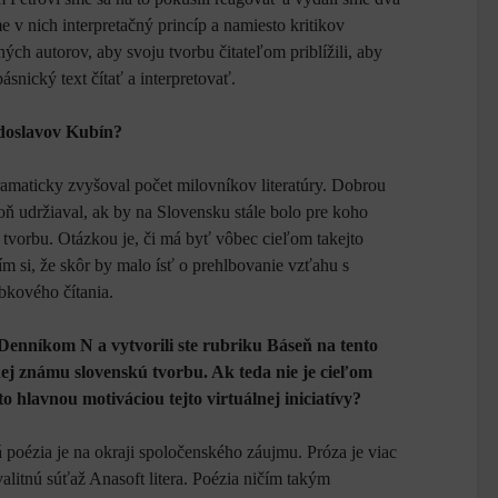
sme v nich interpretačný princíp a namiesto kritikov
ých autorov, aby svoju tvorbu čitateľom priblížili, aby
ásnický text čítať a interpretovať.
doslavov Kubín?
amaticky zvyšoval počet milovníkov literatúry. Dobrou
oň udržiaval, ak by na Slovensku stále bolo pre koho
tvorbu. Otázkou je, či má byť vôbec cieľom takejto
m si, že skôr by malo ísť o prehlbovanie vzťahu s
bkového čítania.
 Denníkom N a vytvorili ste rubriku Báseň na tento
ej známu slovenskú tvorbu. Ak teda nie je cieľom
to hlavnou motiváciou tejto virtuálnej iniciatívy?
 poézia je na okraji spoločenského záujmu. Próza je viac
valitnú súťaž Anasoft litera. Poézia ničím takým