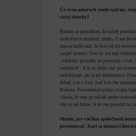
Čo si na autoroch ceníte najviac, resp
vašej zbierky?
Riadim sa pravidlom, že každý ponúkaný
niekoľkých stranách, zistím, či má literá
tam sa môže stať, že hoci sú ich dovted
zaujať nemusí. Text by ma mal vtiahnuť
„záblesky geniality sa prejavujú v tom,
ostatných“. A to sa môže stať pri over
nadchýnajú, ale aj pri debutantovi. Pa
debut, a to v čase, keď bol ešte nezn
Prešove. Prezentoval sa tam svojou bás
chcela, že sme po súťaži spolu cestoval
ešte aj iné básne. A tie ma posadili na z
Mnohí, pre väčšinu spoločnosti nezná
prezentovať. Darí sa domácej literár