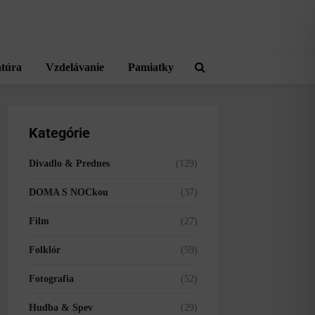
atúra
Vzdelávanie
Pamiatky
Kategórie
Divadlo & Prednes
(129)
DOMA S NOCkou
(37)
Film
(27)
Folklór
(59)
Fotografia
(52)
Hudba & Spev
(29)