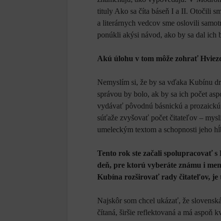
tituly Ako sa číta báseň I a II. Otočili 
a literárnych vedcov sme oslovili samotn
ponúkli akýsi návod, ako by sa dal ich b
Akú úlohu v tom môže zohrať Hviez
Nemyslím si, že by sa vďaka Kubínu dr
správou by bolo, ak by sa ich počet asp
vydávať pôvodnú básnickú a prozaickú 
súťaže zvyšovať počet čitateľov – myslí
umeleckým textom a schopnosti jeho hĺ
Tento rok ste začali spolupracovať s
deň, pre ktorú vyberáte známu i men
Kubína rozširovať rady čitateľov, je 
Najskôr som chcel ukázať, že slovenská
čítaná, širšie reflektovaná a má aspoň k