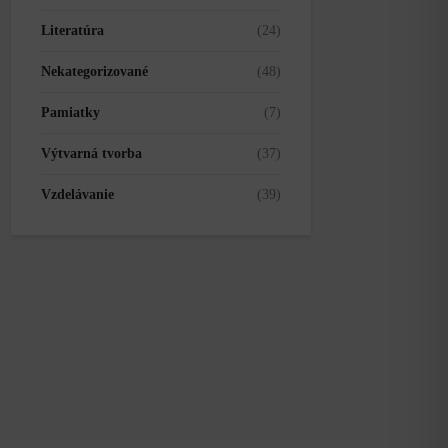
Literatúra
(24)
Nekategorizované
(48)
Pamiatky
(7)
Výtvarná tvorba
(37)
Vzdelávanie
(39)