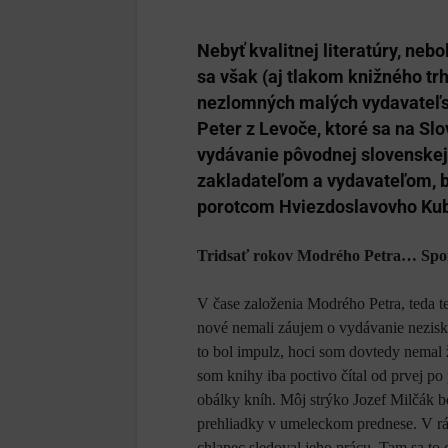
Nebyť kvalitnej literatúry, neb
sa však (aj tlakom knižného trh
nezlomných malých vydavateľsti
Peter z Levoče, ktoré sa na Sl
vydávanie pôvodnej slovenskej
zakladateľom a vydavateľom, b
porotcom Hviezdoslavovho Ku
Tridsať rokov Modrého Petra… Spom
V čase založenia Modrého Petra, teda t
nové nemali záujem o vydávanie nezisko
to bol impulz, hoci som dovtedy nemal 
som knihy iba poctivo čítal od prvej po 
obálky kníh. Môj strýko Jozef Milčák b
prehliadky v umeleckom prednese. V rám
chlapec sledoval jeho prácu. Tam sa to 