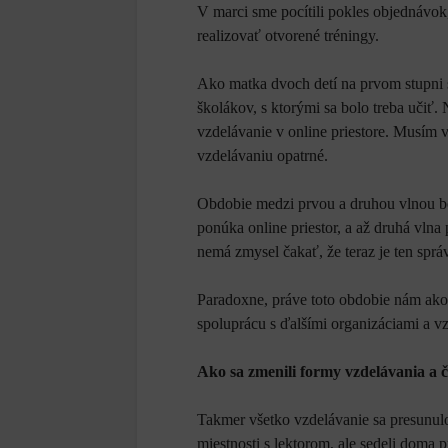
V marci sme pocítili pokles objednávok
realizovať otvorené tréningy.
Ako matka dvoch detí na prvom stupni 
školákov, s ktorými sa bolo treba učiť
vzdelávanie v online priestore. Musím v
vzdelávaniu opatrné.
Obdobie medzi prvou a druhou vlnou bol
ponúka online priestor, a až druhá vlna p
nemá zmysel čakať, že teraz je ten sprá
Paradoxne, práve toto obdobie nám ako 
spoluprácu s ďalšími organizáciami a v
Ako sa zmenili formy vzdelávania a čo
Takmer všetko vzdelávanie sa presunulo 
miestnosti s lektorom, ale sedeli doma 