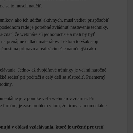
sme sa to museli naučiť.
tníkov, ako ich udržať aktívnych, musí vedieť prispôsobiť
 neposlednom rade je potrebné zvládnuť nastavenie techniky.
e zdať, že webináre sú jednoduchšie a mali by byť
 na prenájme či tlači materiálov. Lektora to však stojí
očnosti na prípravu a realizáciu ešte náročnejšia ako
elávania. Jedno- až dvojdňové tréningy je veľmi náročné
žké sedieť pri počítači a celý deň sa sústrediť. Priemerný
 hodiny.
omentálne je v ponuke veľa webinárov zdarma. Pri
e firmám, je zase problém v tom, že firmy sa momentálne
ujú v oblasti vzdelávania, ktoré je určené pre tretí