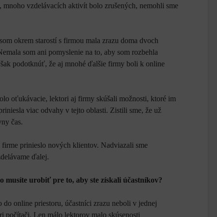
, mnoho vzdelávacích aktivít bolo zrušených, nemohli sme
som okrem starostí s firmou mala zrazu doma dvoch
. Nemala som ani pomyslenie na to, aby som rozbehla
šak podotknúť, že aj mnohé ďalšie firmy boli k online
o oťukávacie, lektori aj firmy skúšali možnosti, ktoré im
riniesla viac odvahy v tejto oblasti. Zistili sme, že už
vny čas.
firme prinieslo nových klientov. Nadviazali sme
zdelávame ďalej.
 musíte urobiť pre to, aby ste získali účastníkov?
do online priestoru, účastníci zrazu neboli v jednej
pri počítači. Len málo lektorov malo skúsenosti