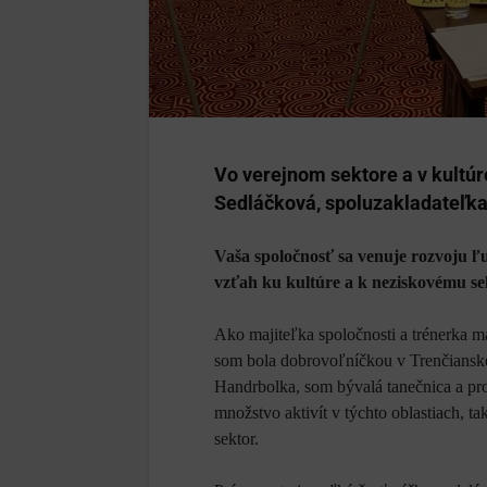
Vo verejnom sektore a v kultúr
Sedláčková, spoluzakladateľka s
Vaša spoločnosť sa venuje rozvoju ľ
vzťah ku kultúre a k neziskovému s
Ako majiteľka spoločnosti a trénerka m
som bola dobrovoľníčkou v Trenčianske
Handrbolka, som bývalá tanečnica a p
množstvo aktivít v týchto oblastiach, t
sektor.