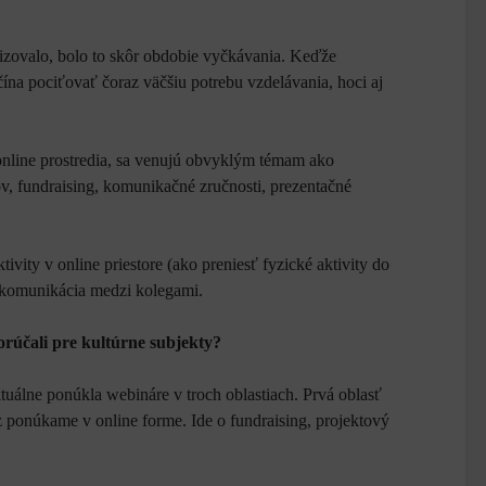
lizovalo, bolo to skôr obdobie vyčkávania. Keďže
začína pociťovať čoraz väčšiu potrebu vzdelávania, hoci aj
 online prostredia, sa venujú obvyklým témam ako
v, fundraising, komunikačné zručnosti, prezentačné
ktivity v online priestore (ako preniesť fyzické aktivity do
 a komunikácia medzi kolegami.
porúčali pre kultúrne subjekty?
tuálne ponúkla webináre v troch oblastiach. Prvá oblasť
z ponúkame v online forme. Ide o fundraising, projektový