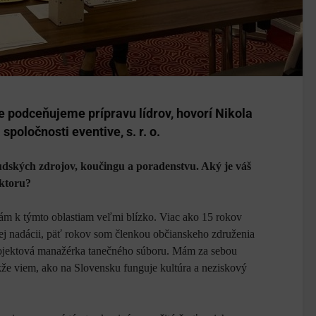
e podceňujeme prípravu lídrov, hovorí Nikola
poločnosti eventive, s. r. o.
udských zdrojov, koučingu a poradenstvu. Aký je váš
ektoru?
ám k týmto oblastiam veľmi blízko. Viac ako 15 rokov
j nadácii, päť rokov som členkou občianskeho združenia
rojektová manažérka tanečného súboru. Mám za sebou
akže viem, ako na Slovensku funguje kultúra a neziskový