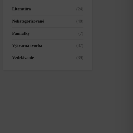
Literatúra
(24)
Nekategorizované
(48)
Pamiatky
(7)
Výtvarná tvorba
(37)
Vzdelávanie
(39)