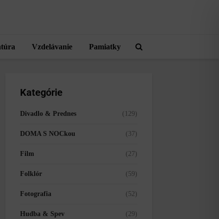
atúra
Vzdelávanie
Pamiatky
Kategórie
Divadlo & Prednes
(129)
DOMA S NOCkou
(37)
Film
(27)
Folklór
(59)
Fotografia
(52)
Hudba & Spev
(29)