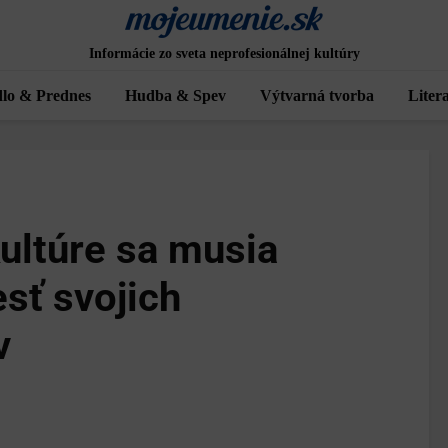
Informácie zo sveta neprofesionálnej kultúry
lo & Prednes
Hudba & Spev
Výtvarná tvorba
Liter
kultúre sa musia
esť svojich
v