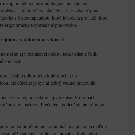
barozvoj, ponúkame osobnú diagnostiku spojenú
súvisiace s tohtoročnou situáciou. Ako zvládať prácu
tovka s fyzioterapeutkou, ktorá je určená pre ľudí, ktorí
re ergonomicky usporiadané pracovisko.
erejnom a v kultúrnom sektore?
to riešim aj v biznisovej oblasti, teda vedenie ľudí,
é zručnosti.
ore sú silní odborníci v kultúrnych a vo
ácou, ale dôležité je byť aj dobrý vedúci pracovník.
áročné vo verejnom sektore aj v biznise. Vo firmách sa
 zručností manažérov. Prečo teda podceňujeme prípravu
e potrebu podporiť online komunikáciu a prácu na diaľku.
 sa môžu stretávať online, plánovať aktivity, viesť