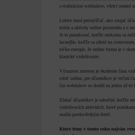
s realizáciou webinárov, všetci ostatní 
Lektor musí premýšľať, ako zaujať účas
teórie a aktivity online prostrediu a v
Je to paradoxné, keďže niekomu sa môž
lacnejšie, keďže sa ušetrí na cestovnom,
toľko energie, že online forma je v skut
klasické vzdelávanie.
Výraznou zmenou je skrátenie času vzd
robiť online, pre účastníkov je veľmi ťa
čas webinárov sa skrátil na jednu až tri
Získať účastníkov je náročné, keďže m
vzdelávacích aktivitách, ktoré ponúkam
snažia predovšetkým šetriť.
Ktoré témy v tomto roku najviac rezon