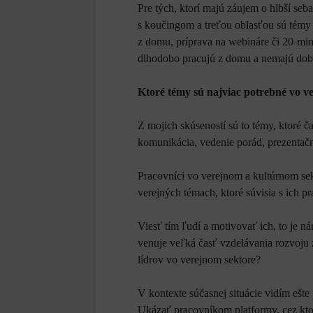
Pre tých, ktorí majú záujem o hlbší se
s koučingom a treťou oblasťou sú témy 
z domu, príprava na webináre či 20-minú
dlhodobo pracujú z domu a nemajú dob
Ktoré témy sú najviac potrebné vo v
Z mojich skúseností sú to témy, ktoré čas
komunikácia, vedenie porád, prezentačn
Pracovníci vo verejnom a kultúrnom sekt
verejných témach, ktoré súvisia s ich pr
Viesť tím ľudí a motivovať ich, to je n
venuje veľká časť vzdelávania rozvoju
lídrov vo verejnom sektore?
V kontexte súčasnej situácie vidím ešt
Ukázať pracovníkom platformy, cez ktoré