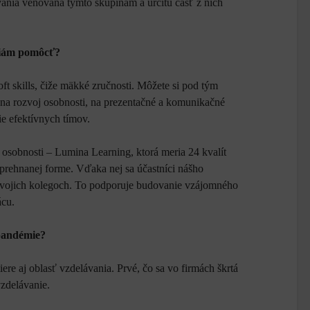
vania venovaná týmto skupinám a určitú časť z nich
ciám pomôcť?
ft skills, čiže mäkké zručnosti. Môžete si pod tým
 na rozvoj osobnosti, na prezentačné a komunikačné
ie efektívnych tímov.
osobnosti – Lumina Learning, ktorá meria 24 kvalít
 prehnanej forme. Vďaka nej sa účastníci nášho
 svojich kolegoch. To podporuje budovanie vzájomného
ácu.
 pandémie?
ere aj oblasť vzdelávania. Prvé, čo sa vo firmách škrtá
vzdelávanie.