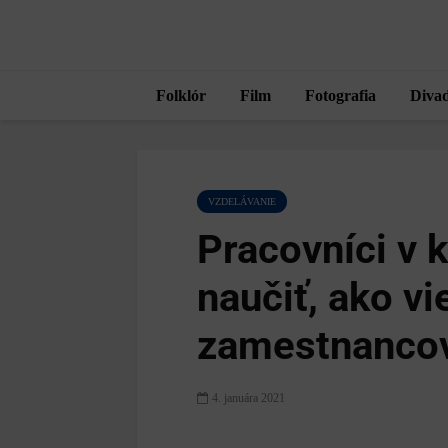
Folklór
Film
Fotografia
Divad
VZDELÁVANIE
Pracovníci v 
naučiť, ako vi
zamestnanco
4. januára 2021