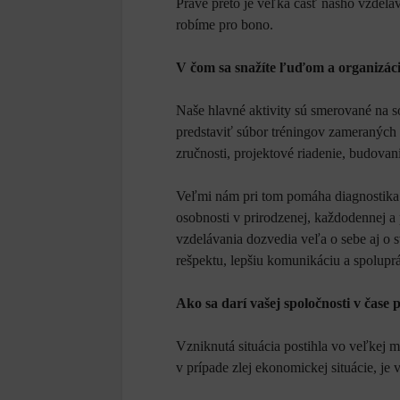
Práve preto je veľká časť nášho vzdelá
robíme pro bono.
V čom sa snažíte ľuďom a organizá
Naše hlavné aktivity sú smerované na so
predstaviť súbor tréningov zameraných
zručnosti, projektové riadenie, budovan
Veľmi nám pri tom pomáha diagnostika 
osobnosti v prirodzenej, každodennej a
vzdelávania dozvedia veľa o sebe aj o
rešpektu, lepšiu komunikáciu a spolupr
Ako sa darí vašej spoločnosti v čase
Vzniknutá situácia postihla vo veľkej mi
v prípade zlej ekonomickej situácie, je 