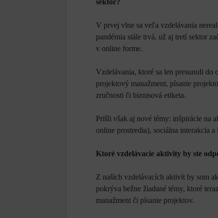
sektor?
V prvej vlne sa veľa vzdelávania nerea
pandémia stále trvá, už aj tretí sektor 
v online forme.
Vzdelávania, ktoré sa len presunuli do
projektový manažment, písanie projekto
zručnosti či biznisová etiketa.
Prišli však aj nové témy: inšpirácie na a
online prostredia), sociálna interakcia
Ktoré vzdelávacie aktivity by ste od
Z našich vzdelávacích aktivít by som ak
pokrýva bežne žiadané témy, ktoré tera
manažment či písanie projektov.