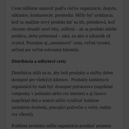
Cenu môžeme stanoviť podľa cieľov organizácie, dopytu,
nákladov, konkurencie, prostredia. Môže byť uvádzacia,
keď sa snažíme nový produkt dať na trh, prieniková, keď
chceme obsadiť nové trhy, znížená – ak sa produkt slabšie
predáva, alebo primeraná – taká, na akú si zákazník už
zvykol. Poznáme aj „smotanovú“ cenu, veľmi vysokú,
určenú pre veľmi solventnú klientelu.
Distribúcia a odbytové cesty
Distribúcia slúži na to, aby boli produkty a služby dobre
dostupné pre všetkých klientov. Produkty kultúrnych
organizácií by mali byť dostupné priestorovo (napríklad
vstupenky v pokladni alebo cez internet) a aj časovo
(napríklad deti a seniori môžu využívať kultúrne
zariadenia doobeda, pracujúci podvečer a večer, rodiny
cez víkend).
Kultúrne produkty môžu organizácie ponúkať priamou