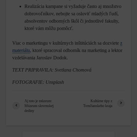
Realizácia kampane si vyžaduje často aj množstvo
dobrovoľníkov, nebojte sa osloviť mladých ľudí,
absolventov odborných škôl či jednotlivé fakulty,
ktoré vám môžu pomôcť.
Viac o marketingu v kultúrnych inštitúciách sa dozviete
z
materiálu
, ktoré spracoval odborník na marketing a lektor
vzdelávania Jaroslav Dodok.
TEXT PRIPRAVILA: Svetlana Chomová
FOTOGRAFIE: Unsplash
Aj toto je múzeum:
Kultúrne tipy z
Múzeum slovenskej
Trenčianskeho kraja
dediny