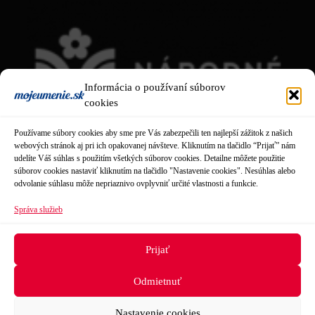
Informácia o používaní súborov
cookies
Používame súbory cookies aby sme pre Vás zabezpečili ten najlepší zážitok z našich
webových stránok aj pri ich opakovanej návšteve. Kliknutím na tlačidlo “Prijať” nám
udelíte Váš súhlas s použitím všetkých súborov cookies. Detailne môžete použitie
súborov cookies nastaviť kliknutím na tlačidlo "Nastavenie cookies". Nesúhlas alebo
odvolanie súhlasu môže nepriaznivo ovplyvniť určité vlastnosti a funkcie.
Správa služieb
Obsah tejto stránky je tvorený
Národným osvetovým centrom
.
Prijať
Našim cieľom je prinášať návštevníkom aktuálne informácie zo
sveta neprofesionálnej kultúry.
Odmietnuť
Nastavenie cookies