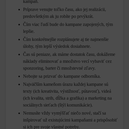
kampaň.
Príprave venujte toľko času, ako jej realizácii,
predovšetkým ak ju robíte po prvýkrát.
Čím viac ľudí bude do kampane zapojených, tým
lepšie.
Čím konkrétnejšie rozplánujete aj tie najmenšie
úlohy, tým lepší výsledok dosiahnete.
Čas sú peniaze, ak máme dostatok času, dokážeme
náklady eliminovať a množstvo vecí vybaviť cez
sponzoring, barter či množstevné zľavy.
Nebojte sa prizvať do kampane odborníka.
Najväčším kameňom úrazu každej kampane sú
texty (ich kreativita, výstižnosť, pútavosť), videá
(ich kvalita, strih, dĺžka a grafika) a marketing na
sociálnych sieťach (štýl komunikácie).
Nemusíte vždy vymýšľať niečo nové, stačí sa
inšpirovať už existujúcimi kampaňami a prispôsobiť
si ich pre svoje vlastné potreby.