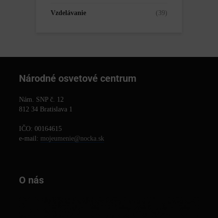
Vzdelávanie
(39)
Národné osvetové centrum
Nám. SNP č. 12
812 34 Bratislava 1
IČO: 00164615
e-mail:
mojeumenie@nocka.sk
O nás