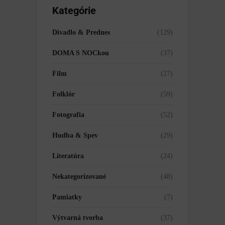
Kategórie
Divadlo & Prednes
(129)
DOMA S NOCkou
(37)
Film
(27)
Folklór
(59)
Fotografia
(52)
Hudba & Spev
(29)
Literatúra
(24)
Nekategorizované
(48)
Pamiatky
(7)
Výtvarná tvorba
(37)