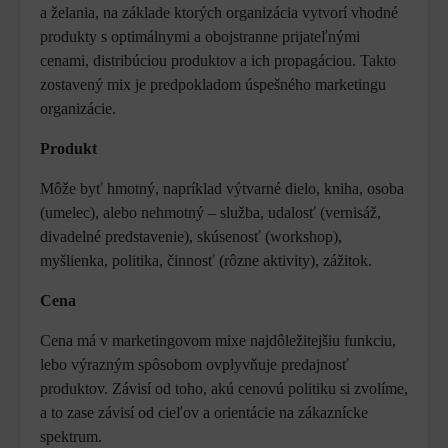
a želania, na základe ktorých organizácia vytvorí vhodné
produkty s optimálnymi a obojstranne prijateľnými
cenami, distribúciou produktov a ich propagáciou. Takto
zostavený mix je predpokladom úspešného marketingu
organizácie.
Produkt
Môže byť hmotný, napríklad výtvarné dielo, kniha, osoba
(umelec), alebo nehmotný – služba, udalosť (vernisáž,
divadelné predstavenie), skúsenosť (workshop),
myšlienka, politika, činnosť (rôzne aktivity), zážitok.
Cena
Cena má v marketingovom mixe najdôležitejšiu funkciu,
lebo výrazným spôsobom ovplyvňuje predajnosť
produktov. Závisí od toho, akú cenovú politiku si zvolíme,
a to zase závisí od cieľov a orientácie na zákaznícke
spektrum.