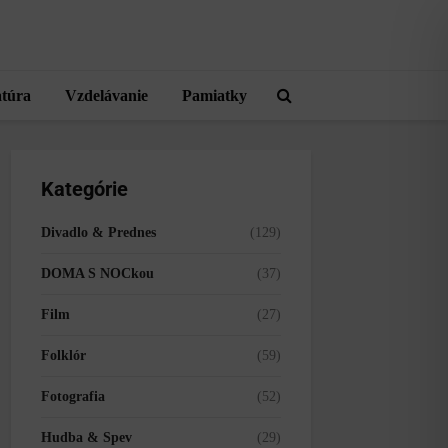
atúra
Vzdelávanie
Pamiatky
Kategórie
Divadlo & Prednes
(129)
DOMA S NOCkou
(37)
Film
(27)
Folklór
(59)
Fotografia
(52)
Hudba & Spev
(29)