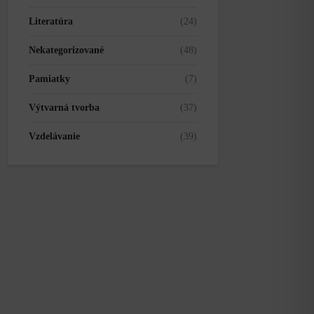
Literatúra
(24)
Nekategorizované
(48)
Pamiatky
(7)
Výtvarná tvorba
(37)
Vzdelávanie
(39)