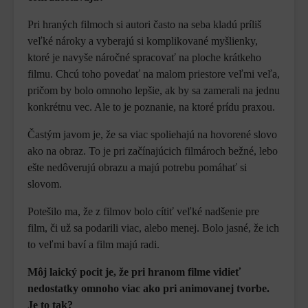
Pri hraných filmoch si autori často na seba kladú príliš
veľké nároky a vyberajú si komplikované myšlienky,
ktoré je navyše náročné spracovať na ploche krátkeho
filmu. Chcú toho povedať na malom priestore veľmi veľa,
pričom by bolo omnoho lepšie, ak by sa zamerali na jednu
konkrétnu vec. Ale to je poznanie, na ktoré prídu praxou.
Častým javom je, že sa viac spoliehajú na hovorené slovo
ako na obraz. To je pri začínajúcich filmároch bežné, lebo
ešte nedôverujú obrazu a majú potrebu pomáhať si
slovom.
Potešilo ma, že z filmov bolo cítiť veľké nadšenie pre
film, či už sa podarili viac, alebo menej. Bolo jasné, že ich
to veľmi baví a film majú radi.
Môj laický pocit je, že pri hranom filme vidieť
nedostatky omnoho viac ako pri animovanej tvorbe.
Je to tak?