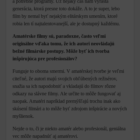
a potrebné programy. Už nejaký čas nám vyrastá
generácia, ktorá presne toto dokáže. A to je super, lebo
film by nemal byť nejakým elitárskym umením, ktoré
robia len tí najtalentovanejší, ale je dostupný každému.
Amatérske filmy sú, paradoxne, často veľmi
originálne vďaka tomu, že ich autori neovládajú
bežné filmárske postupy. Môže byť ich tvorba
inšpirujúca pre profesionálov?
Funguje to oboma smermi. V amatérskej tvorbe je veľmi
citeľné, že autori majú svojich obľúbených režisérov,
snažia sa ich napodobniť a vkladajú do filmov rôzne
odkazy na slávne filmy. Ale určite to môže fungovať aj
naopak. Amatéri napríklad premýšľajú trochu inak ako
skúsení filmári a to môže byť zdrojom inšpirácie a nových
myšlienok.
Nejde o to, či je niekto amatér alebo profesionál, geniálna
vec môže napadnúť aj amatérovi.