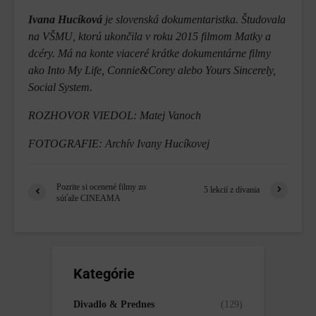
Ivana Hucíková
je slovenská dokumentaristka. Študovala
na VŠMU, ktorú ukončila v roku 2015 filmom Matky a
dcéry. Má na konte viaceré krátke dokumentárne filmy
ako Into My Life, Connie&Corey alebo Yours Sincerely,
Social System.
ROZHOVOR VIEDOL: Matej Vanoch
FOTOGRAFIE: Archív Ivany Hucíkovej
Pozrite si ocenené filmy zo
5 lekcií z dívania
súťaže CINEAMA
Kategórie
Divadlo & Prednes
(129)