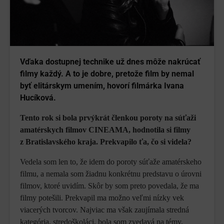
Vďaka dostupnej technike už dnes môže nakrúcať
filmy každý. A to je dobre, pretože film by nemal
byť elitárskym umením, hovorí filmárka Ivana
Hucíková.
Tento rok si bola prvýkrát členkou poroty na súťaži
amatérskych filmov CINEAMA, hodnotila si filmy
z Bratislavského kraja. Prekvapilo ťa, čo si videla?
Vedela som len to, že idem do poroty súťaže amatérskeho
filmu, a nemala som žiadnu konkrétnu predstavu o úrovni
filmov, ktoré uvidím. Skôr by som preto povedala, že ma
filmy potešili. Prekvapil ma možno veľmi nízky vek
viacerých tvorcov. Najviac ma však zaujímala stredná
kategória, stredoškoláci, bola som zvedavá na témy,