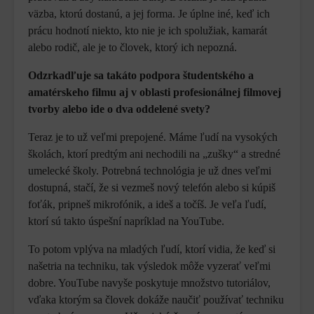
väzba, ktorú dostanú, a jej forma. Je úplne iné, keď ich
prácu hodnotí niekto, kto nie je ich spolužiak, kamarát
alebo rodič, ale je to človek, ktorý ich nepozná.
Odzrkadľuje sa takáto podpora študentského a
amatérskeho filmu aj v oblasti profesionálnej filmovej
tvorby alebo ide o dva oddelené svety?
Teraz je to už veľmi prepojené. Máme ľudí na vysokých
školách, ktorí predtým ani nechodili na „zušky“ a stredné
umelecké školy. Potrebná technológia je už dnes veľmi
dostupná, stačí, že si vezmeš nový telefón alebo si kúpiš
foťák, pripneš mikrofónik, a ideš a točíš. Je veľa ľudí,
ktorí sú takto úspešní napríklad na YouTube.
To potom vplýva na mladých ľudí, ktorí vidia, že keď si
našetria na techniku, tak výsledok môže vyzerať veľmi
dobre. YouTube navyše poskytuje množstvo tutoriálov,
vďaka ktorým sa človek dokáže naučiť používať techniku