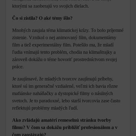
ktorými sa zaoberajú vo svojich dielach.
Čo si zistila? O aké témy išlo?
Mnohých zaujala téma klimatickej krízy. To bolo príjemné
zistenie. Vznikol o nej animovaný film, dokumentárny
film a tiež experimentálny film. Potešilo ma, že mladí
ľudia vnímajú tento problém, chodia na klimaštrajky a
zároveň dokážu o téme hovoriť prostredníctvom svojej
práce.
Je zaujímavé, že mladých tvorcov zaujímajú príbehy,
ktoré sú im generačné vzdialené, veľmi ich bavia rôzne
mafiánske naháňačky a dystopické filmy o násilných
svetoch. Je to paradoxné, lebo starší tvorcovia zase často
reflektujú problémy mladých ľudí.
Ako zvládajú amatéri remeselnú stránku tvorby
filmu? V čom sa dokážu priblížiť profesionálom a v
čom zaostávajú?