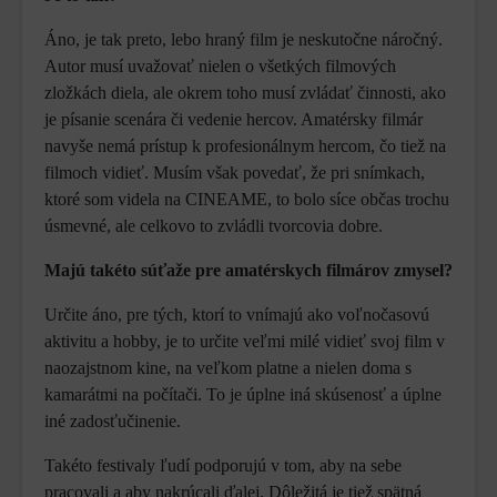
Áno, je tak preto, lebo hraný film je neskutočne náročný.
Autor musí uvažovať nielen o všetkých filmových
zložkách diela, ale okrem toho musí zvládať činnosti, ako
je písanie scenára či vedenie hercov. Amatérsky filmár
navyše nemá prístup k profesionálnym hercom, čo tiež na
filmoch vidieť. Musím však povedať, že pri snímkach,
ktoré som videla na CINEAME, to bolo síce občas trochu
úsmevné, ale celkovo to zvládli tvorcovia dobre.
Majú takéto súťaže pre amatérskych filmárov zmysel?
Určite áno, pre tých, ktorí to vnímajú ako voľnočasovú
aktivitu a hobby, je to určite veľmi milé vidieť svoj film v
naozajstnom kine, na veľkom platne a nielen doma s
kamarátmi na počítači. To je úplne iná skúsenosť a úplne
iné zadosťučinenie.
Takéto festivaly ľudí podporujú v tom, aby na sebe
pracovali a aby nakrúcali ďalej. Dôležitá je tiež spätná