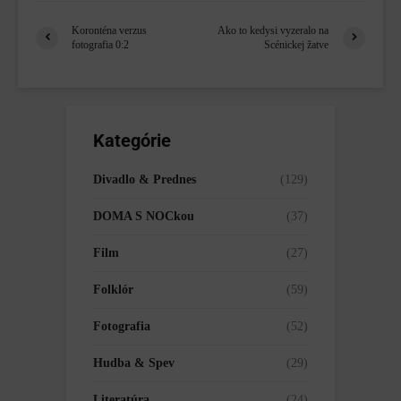
Koronténa verzus
Ako to kedysi vyzeralo na
fotografia 0:2
Scénickej žatve
Kategórie
Divadlo & Prednes
(129)
DOMA S NOCkou
(37)
Film
(27)
Folklór
(59)
Fotografia
(52)
Hudba & Spev
(29)
Literatúra
(24)