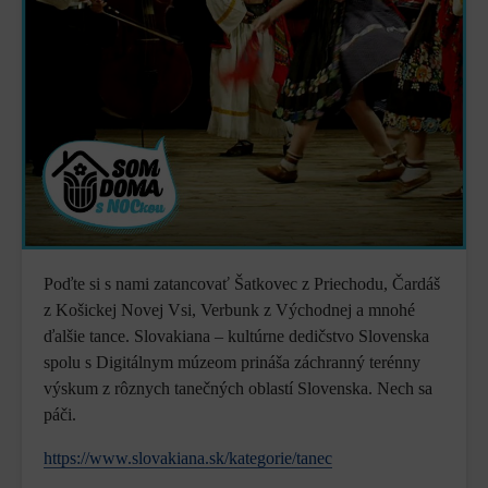
Poďte si s nami zatancovať Šatkovec z Priechodu, Čardáš
z Košickej Novej Vsi, Verbunk z Východnej a mnohé
ďalšie tance. Slovakiana – kultúrne dedičstvo Slovenska
spolu s Digitálnym múzeom prináša záchranný terénny
výskum z rôznych tanečných oblastí Slovenska. Nech sa
páči.
https://www.slovakiana.sk/kategorie/tanec