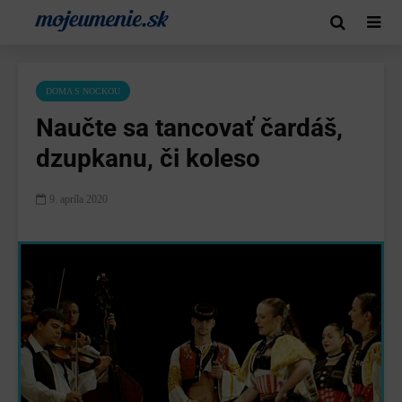
DOMA S NOCKOU
Naučte sa tancovať čardáš,
dzupkanu, či koleso
9. apríla 2020