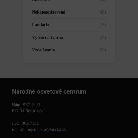
Nekategorizované
(48)
Pamiatky
(7)
Výtvarná tvorba
(37)
Vzdelávanie
(39)
Národné osvetové centrum
Nám. SNP č. 12
812 34 Bratislava 1
IČO: 00164615
e-mail:
mojeumenie@nocka.sk