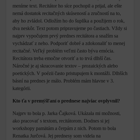
meníme text. Recitátor ho síce pochopil a prijal, ale ešte
nemá dostatok recitačných skúseností a zručností na to,
aby ho zvládol. Odložím ho do šuplíka a použijem o rok,
dva neskôr. Text potom pripravujeme po častiach. Vždy si
najprv vypočujem prvý prednes recitátora a snažím sa
vychádzať z neho. Podporiť dobré a zdokonaliť to menej
recitačné. Veľký problém veľmi často býva emócia.
Recitátora treba emočne otvoriť a to trvá dlhší čas.
Náročné je aj skracovanie textov – prozaických alebo
poetických. V poézii často pristupujem k montáži. Dlhších
básní na prednes je málo. Problém mám hlavne v 3.
kategórii.
Kto ťa v premýšľaní o prednese najviac ovplyvnil?
Najprv to bola p. Jarka Čajková. Ukázala mi možnosti,
ako pracovať s textom, recitátorom. Dodnes si jej
workshopy pamätám a čerpám z nich. Potom to bola
Renatka Jurčová. Jej prednesy som videla na