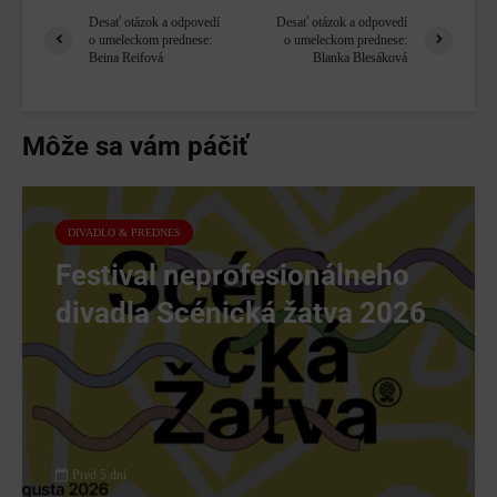
Desať otázok a odpovedí
Desať otázok a odpovedí
o umeleckom prednese:
o umeleckom prednese:
Beina Reifová
Blanka Blesáková
Môže sa vám páčiť
DIVADLO & PREDNES
Festival neprofesionálneho
divadla Scénická žatva 2026
Pred 5 dní