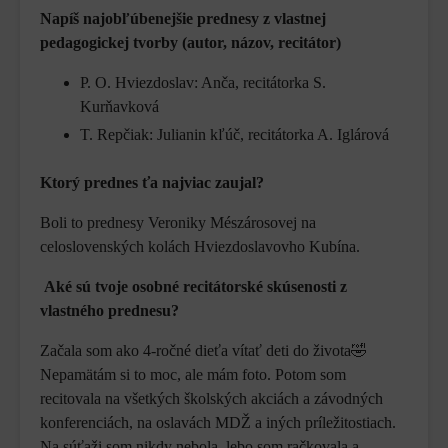
Napíš najobľúbenejšie prednesy z vlastnej
pedagogickej tvorby (autor, názov, recitátor)
P. O. Hviezdoslav: Anča, recitátorka S.
Kurňavková
T. Repčiak: Julianin kľúč, recitátorka A. Iglárová
Ktorý prednes ťa najviac zaujal?
Boli to prednesy Veroniky Mészárosovej na
celoslovenských kolách Hviezdoslavovho Kubína.
Aké sú tvoje osobné recitátorské skúsenosti z
vlastného prednesu?
Začala som ako 4-ročné dieťa vítať deti do života🤣
Nepamätám si to moc, ale mám foto. Potom som
recitovala na všetkých školských akciách a závodných
konferenciách, na oslavách MDŽ a iných príležitostiach.
Na súťaži som nikdy nebola, lebo som račkovala a