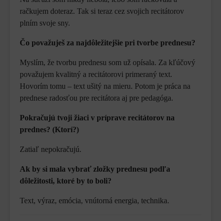
račkujem doteraz. Tak si teraz cez svojich recitátorov
plním svoje sny.
Čo považuješ za najdôležitejšie pri tvorbe prednesu?
Myslím, že tvorbu prednesu som už opísala. Za kľúčový
považujem kvalitný a recitátorovi primeraný text.
Hovorím tomu – text ušitý na mieru. Potom je práca na
prednese radosťou pre recitátora aj pre pedagóga.
Pokračujú tvoji žiaci v príprave recitátorov na
prednes? (Ktorí?)
Zatiaľ nepokračujú.
Ak by si mala vybrať zložky prednesu podľa
dôležitosti, ktoré by to boli?
Text, výraz, emócia, vnútorná energia, technika.