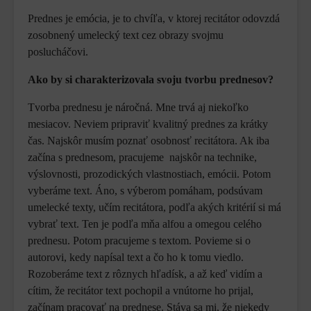
Prednes je emócia, je to chvíľa, v ktorej recitátor odovzdá
zosobnený umelecký text cez obrazy svojmu
poslucháčovi.
Ako by si charakterizovala svoju tvorbu prednesov?
Tvorba prednesu je náročná. Mne trvá aj niekoľko
mesiacov. Neviem pripraviť kvalitný prednes za krátky
čas. Najskôr musím poznať osobnosť recitátora. Ak iba
začína s prednesom, pracujeme najskôr na technike,
výslovnosti, prozodických vlastnostiach, emócii. Potom
vyberáme text. Áno, s výberom pomáham, podsúvam
umelecké texty, učím recitátora, podľa akých kritérií si má
vybrať text. Ten je podľa mňa alfou a omegou celého
prednesu. Potom pracujeme s textom. Povieme si o
autorovi, kedy napísal text a čo ho k tomu viedlo.
Rozoberáme text z rôznych hľadísk, a až keď vidím a
cítim, že recitátor text pochopil a vnútorne ho prijal,
začínam pracovať na prednese. Stáva sa mi, že niekedy