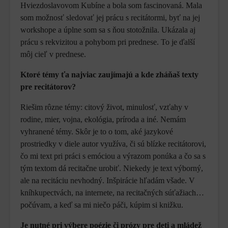
Hviezdoslavovom Kubíne a bola som fascinovaná. Mala
som možnosť sledovať jej prácu s recitátormi, byť na jej
workshope a úplne som sa s ňou stotožnila. Ukázala aj
prácu s rekvizitou a pohybom pri prednese. To je ďalší
môj cieľ v prednese.
Ktoré témy ťa najviac zaujímajú a kde zháňaš texty
pre recitátorov?
Riešim rôzne témy: citový život, minulosť, vzťahy v
rodine, mier, vojna, ekológia, príroda a iné. Nemám
vyhranené témy. Skôr je to o tom, aké jazykové
prostriedky v diele autor využíva, či sú blízke recitátorovi,
čo mi text pri práci s emóciou a výrazom ponúka a čo sa s
tým textom dá recitačne urobiť. Niekedy je text výborný,
ale na recitáciu nevhodný. Inšpirácie hľadám všade. V
kníhkupectvách, na internete, na recitačných súťažiach…
počúvam, a keď sa mi niečo páči, kúpim si knižku.
Je nutné pri výbere poézie či prózy pre deti a mládež