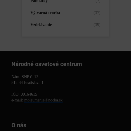
Pamiatky
(7)
Výtvarná tvorba
(37)
Vzdelávanie
(39)
Národné osvetové centrum
Nám. SNP č. 12
812 34 Bratislava 1
IČO: 00164615
e-mail:
mojeumenie@nocka.sk
O nás