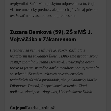
ovplyvnilo? Snáď vám poskytnú odpovede na to, čo je
vlastne umelecký prednes, ale ponechajú vám aj priestor
uvažovať nad vlastnou cestou prednesom.
Zuzana Demková (59), ZŠ s MŠ J.
Vojtaššáka v Zákamennom
Prednesu sa venuje už vyše 20 rokov. Začínala s
recitátormi na základnej škole. „Dlho sme hľadali svoju
cestu,“ spomína Zuzana Demková. Posledných desať
rokov sa jej ale skutočne darí a recitátori pod jej vedením
sa stávajú účastníkmi rôznych celoslovenských
recitačných súťaží a prehliadok, ako je Šaliansky Maťko,
Dilongova Trstená, Rozprávkové vretienko, Zlatá
podkova, zlaté pero, zlatý vlas, Hviezdoslavov Kubín.
Čo je podľa teba prednes?