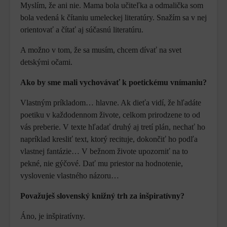
Myslím, že ani nie. Mama bola učiteľka a odmalička som
bola vedená k čítaniu umeleckej literatúry. Snažím sa v nej
orientovať a čítať aj súčasnú literatúru.
A možno v tom, že sa musím, chcem dívať na svet
detskými očami.
Ako by sme mali vychovávať k poetickému vnímaniu?
Vlastným príkladom… hlavne. Ak dieťa vidí, že hľadáte
poetiku v každodennom živote, celkom prirodzene to od
vás preberie. V texte hľadať druhý aj tretí plán, nechať ho
napríklad kresliť text, ktorý recituje, dokončiť ho podľa
vlastnej fantázie… V bežnom živote upozorniť na to
pekné, nie gýčové. Dať mu priestor na hodnotenie,
vyslovenie vlastného názoru…
Považuješ slovenský knižný trh za inšpiratívny?
Áno, je inšpiratívny.