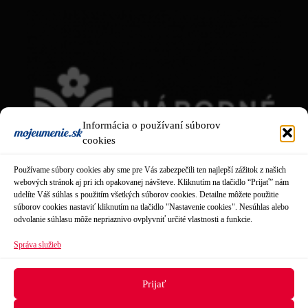
Informácia o používaní súborov
cookies
Používame súbory cookies aby sme pre Vás zabezpečili ten najlepší zážitok z našich
webových stránok aj pri ich opakovanej návšteve. Kliknutím na tlačidlo “Prijať” nám
udelíte Váš súhlas s použitím všetkých súborov cookies. Detailne môžete použitie
súborov cookies nastaviť kliknutím na tlačidlo "Nastavenie cookies". Nesúhlas alebo
odvolanie súhlasu môže nepriaznivo ovplyvniť určité vlastnosti a funkcie.
Správa služieb
Obsah tejto stránky je tvorený
Národným osvetovým centrom
.
Prijať
Našim cieľom je prinášať návštevníkom aktuálne informácie zo
sveta neprofesionálnej kultúry.