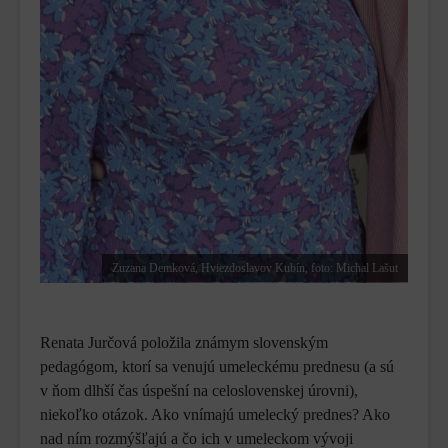
Zuzana Demková, Hviezdoslavov Kubín, foto: Michal Lašut
Renata Jurčová položila známym slovenským
pedagógom, ktorí sa venujú umeleckému prednesu (a sú
v ňom dlhší čas úspešní na celoslovenskej úrovni),
niekoľko otázok. Ako vnímajú umelecký prednes? Ako
nad ním rozmýšľajú a čo ich v umeleckom vývoji