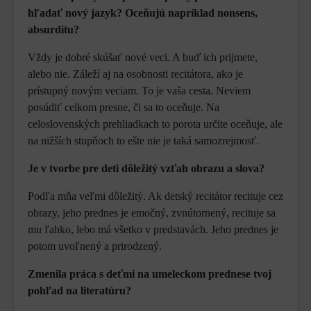
hľadať nový jazyk? Oceňujú napríklad nonsens,
absurditu?
Vždy je dobré skúšať nové veci. A buď ich prijmete,
alebo nie. Záleží aj na osobnosti recitátora, ako je
prístupný novým veciam. To je vaša cesta. Neviem
posúdiť celkom presne, či sa to oceňuje. Na
celoslovenských prehliadkach to porota určite oceňuje, ale
na nižších stupňoch to ešte nie je taká samozrejmosť.
Je v tvorbe pre deti dôležitý vzťah obrazu a slova?
Podľa mňa veľmi dôležitý. Ak detský recitátor recituje cez
obrazy, jeho prednes je emočný, zvnútornený, recituje sa
mu ľahko, lebo má všetko v predstavách. Jeho prednes je
potom uvoľnený a prirodzený.
Zmenila práca s deťmi na umeleckom prednese tvoj
pohľad na literatúru?