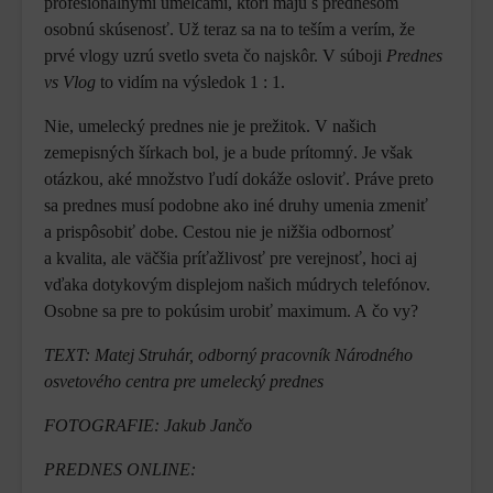
profesionálnymi umelcami, ktorí majú s prednesom
osobnú skúsenosť. Už teraz sa na to teším a verím, že
prvé vlogy uzrú svetlo sveta čo najskôr. V súboji
Prednes
vs Vlog
to vidím na výsledok 1 : 1.
Nie, umelecký prednes nie je prežitok. V našich
zemepisných šírkach bol, je a bude prítomný. Je však
otázkou, aké množstvo ľudí dokáže osloviť. Práve preto
sa prednes musí podobne ako iné druhy umenia zmeniť
a prispôsobiť dobe. Cestou nie je nižšia odbornosť
a kvalita, ale väčšia príťažlivosť pre verejnosť, hoci aj
vďaka dotykovým displejom našich múdrych telefónov.
Osobne sa pre to pokúsim urobiť maximum. A čo vy?
TEXT: Matej Struhár, odborný pracovník Národného
osvetového centra pre umelecký prednes
FOTOGRAFIE: Jakub Jančo
PREDNES ONLINE: