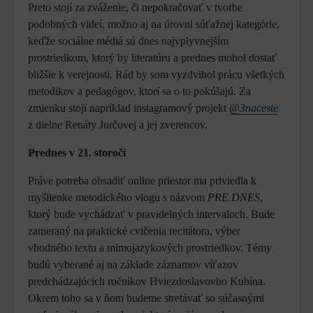
Preto stojí za zváženie, či nepokračovať v tvorbe
podobných videí, možno aj na úrovni súťažnej kategórie,
keďže sociálne médiá sú dnes najvplyvnejším
prostriedkom, ktorý by literatúru a prednes mohol dostať
bližšie k verejnosti. Rád by som vyzdvihol prácu všetkých
metodikov a pedagógov, ktorí sa o to pokúšajú. Za
zmienku stojí napríklad instagramový projekt
@3naceste
z dielne Renáty Jurčovej a jej zverencov.
Prednes v 21. storočí
Práve potreba obsadiť online priestor ma priviedla k
myšlienke metodického vlogu s názvom
PRE.DNES
,
ktorý bude vychádzať v pravidelných intervaloch. Bude
zameraný na praktické cvičenia recitátora, výber
vhodného textu a mimojazykových prostriedkov. Témy
budú vyberané aj na základe záznamov víťazov
predchádzajúcich ročníkov Hviezdoslavovho Kubína.
Okrem toho sa v ňom budeme stretávať so súčasnými