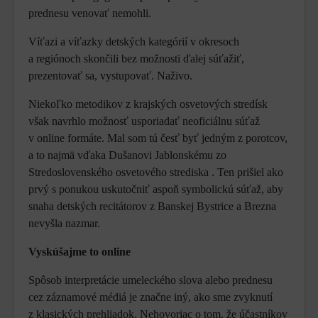
prednesu venovať nemohli.
Víťazi a víťazky detských kategórií v okresoch
a regiónoch skončili bez možnosti ďalej súťažiť,
prezentovať sa, vystupovať. Naživo.
Niekoľko metodikov z krajských osvetových stredísk
však navrhlo možnosť usporiadať neoficiálnu súťaž
v online formáte. Mal som tú česť byť jedným z porotcov,
a to najmä vďaka Dušanovi Jablonskému zo
Stredoslovenského osvetového strediska . Ten prišiel ako
prvý s ponukou uskutočniť aspoň symbolickú súťaž, aby
snaha detských recitátorov z Banskej Bystrice a Brezna
nevyšla nazmar.
Vyskúšajme to online
Spôsob interpretácie umeleckého slova alebo prednesu
cez záznamové médiá je značne iný, ako sme zvyknutí
z klasických prehliadok. Nehovoriac o tom, že účastníkov