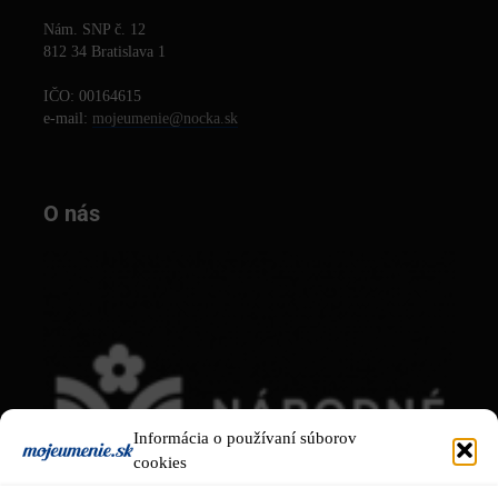
Nám. SNP č. 12
812 34 Bratislava 1
IČO: 00164615
e-mail:
mojeumenie@nocka.sk
O nás
Informácia o používaní súborov
cookies