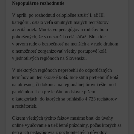
Nepopulárne rozhodnutie
V apríli, po rozhodnutí celoplošne zrušiť I. až III.
kategóriu, ostalo veľa smutných malých recitátorov
a recitátoriek. Množstvo pedagógov a rodičov bolo
pohoršených, že sa nezrušila celá súťaž. Išlo a ide
v prvom rade o bezpečnosť najmenších a v rade druhom
o nemožnosť zorganizovať všetky postupové kolá
v jednotlivých regiónoch na Slovensku.
V niektorých regiónoch neprebehli do odporúčaných
termínov ani len školské kolá. Inde stihli prebehnúť kolá
na okresnej, či dokonca na regionálnej úrovni ešte pred
pandémiou. Len pre lepšiu predstavu: píšem
o kategóriách, do ktorých sa prihlásilo 4 723 recitátorov
a recitátoriek.
Okrem všetkých týchto faktov musíme brať do úvahy
online vyučovanie a tiež letné prázdniny, počas ktorých sa
deti a ich pedagógovia z pochopiteľných dôvodov