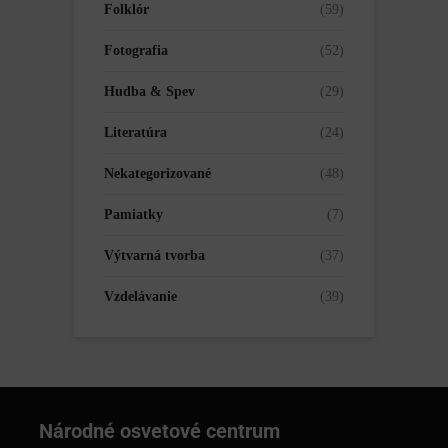
Folklór
(59)
Fotografia
(52)
Hudba & Spev
(29)
Literatúra
(24)
Nekategorizované
(48)
Pamiatky
(7)
Výtvarná tvorba
(37)
Vzdelávanie
(39)
Národné osvetové centrum