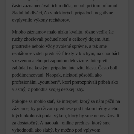
často zaznamenávali ich rodičia, neboli pri tom prítomní
žiadni iní diváci, čo v niektorých prípadoch negatívne
ovplyvnilo výkony recitátorov.
Mnoho záznamov malo nízku kvalitu, rôzne vedľajšie
ruchy zhoršovali počuteľnosť a celkový dojem. Ani
prostredie nebolo vždy zvolené správne, a tak sme
recitátorov videli prednášať texty v kuchyni, na chodbách
s ozvenou alebo pri zapnutom televízore. Interpreti
zabúdali na kostým, prípadne intenzitu hlasu. Často boli
poddimenzovaní. Naopak, niektorí pôsobili ako
profesionálni „youtuberi“, ktorí prerozprávali príbeh ako
vlastný, z pohodlia svojej detskej izby.
Pokojne sa mohlo stať, že interpret, ktorý sa nám páčil na
zázname, by pri živom prednese pod tlakom trémy alebo
iných okolností podal výkon, ktorý by sme nepovažovali
za dostatočný. A naopak, online prednes, ktorý sme
vyhodnotili ako slabý, by možno pod vplyvom