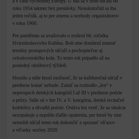
a v časti východnej Európy. U nás sa v ňom súťaží od
roku 1954 takmer bez prestávky. Neuskutočnil sa iba
jeden ročník, aj to pre zmenu a nezhody organizátorov
v roku 1960.
Pre pandémiu sa uvažovalo o zrušení 66. ročníka
Hviezdoslavovho Kubína. Boli sme donútení zmeniť
termíny postupových súťaží a pochopiteľne aj
celoslovenského kola. To tento rok pripadlo až na
posledný októbrový týždeň.
Hrozilo a stále hrozí možnosť, že sa každoročná súťaž v
prednese konať nebude. Zatiaľ sa rozhodlo „len“ v
neprospech detských kategórií I až III v prednese poézie
a prózy. Stále sú v hre IV. a V. kategória, detské recitačné
kolektívy a divadlá poézie. Ostáva len veriť, že sa situácia
nezopakuje a neprídu ďalšie opatrenia, pre ktoré by sme
nemohli súťaž tento rok dokončiť a spoznať víťazov
a víťazky sezóny 2020.