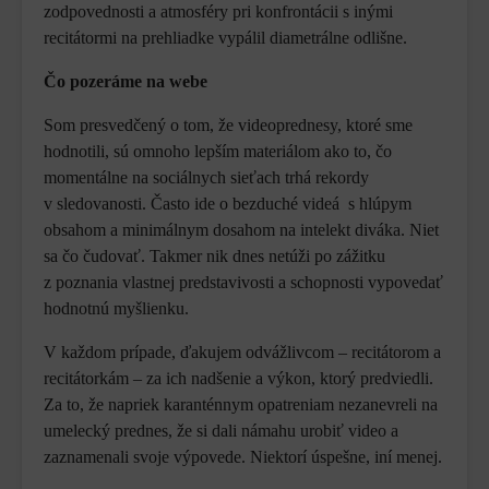
zodpovednosti a atmosféry pri konfrontácii s inými
recitátormi na prehliadke vypálil diametrálne odlišne.
Čo pozeráme na webe
Som presvedčený o tom, že videoprednesy, ktoré sme
hodnotili, sú omnoho lepším materiálom ako to, čo
momentálne na sociálnych sieťach trhá rekordy
v sledovanosti. Často ide o bezduché videá s hlúpym
obsahom a minimálnym dosahom na intelekt diváka. Niet
sa čo čudovať. Takmer nik dnes netúži po zážitku
z poznania vlastnej predstavivosti a schopnosti vypovedať
hodnotnú myšlienku.
V každom prípade, ďakujem odvážlivcom – recitátorom a
recitátorkám – za ich nadšenie a výkon, ktorý predviedli.
Za to, že napriek karanténnym opatreniam nezanevreli na
umelecký prednes, že si dali námahu urobiť video a
zaznamenali svoje výpovede. Niektorí úspešne, iní menej.