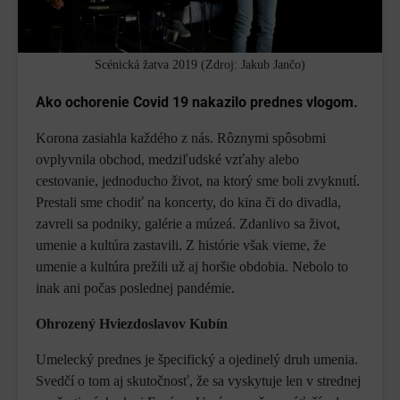
Scénická žatva 2019 (Zdroj: Jakub Jančo)
Ako ochorenie Covid 19 nakazilo prednes vlogom.
Korona zasiahla každého z nás. Rôznymi spôsobmi
ovplyvnila obchod, medziľudské vzťahy alebo
cestovanie, jednoducho život, na ktorý sme boli zvyknutí.
Prestali sme chodiť na koncerty, do kina či do divadla,
zavreli sa podniky, galérie a múzeá. Zdanlivo sa život,
umenie a kultúra zastavili. Z histórie však vieme, že
umenie a kultúra prežili už aj horšie obdobia. Nebolo to
inak ani počas poslednej pandémie.
Ohrozený Hviezdoslavov Kubín
Umelecký prednes je špecifický a ojedinelý druh umenia.
Svedčí o tom aj skutočnosť, že sa vyskytuje len v strednej