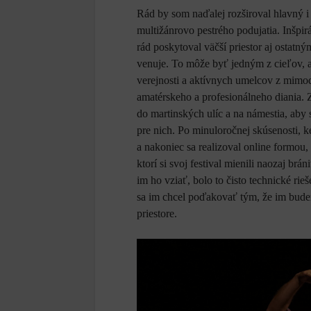
Rád by som naďalej rozširoval hlavný i 
multižánrovo pestrého podujatia. Inšpi
rád poskytoval väčší priestor aj osta
venuje. To môže byť jedným z cieľov, a
verejnosti a aktívnych umelcov z mimod
amatérskeho a profesionálneho diania
do martinských ulíc a na námestia, aby
pre nich. Po minuloročnej skúsenosti, k
a nakoniec sa realizoval online formou
ktorí si svoj festival mienili naozaj b
im ho vziať, bolo to čisto technické ri
sa im chcel poďakovať tým, že im budem
priestore.