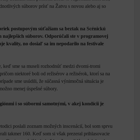
jednotlivých súborov prísť na Žatvu s novou alebo aj so
apriek postupovým súťažiam sa beztak na Scénickú
h najlepších súborov. Odporúčali ste v programovej
je kvality, no dosiaľ sa im nepodarilo na festivale
ty, keď sme sa museli rozhodnúť medzi dvomi-tromi
ričom niektoré boli od režisérov a režisérok, ktorí sa na
rípade sme usúdili, že súčasná výnimočná situácia je
, možno menej úspešné súbory.
iónmi i so súbormi samotnými, v akej kondícii je
todici poslali zoznam možných inscenácií, bol som sprvu
rali takmer 160. Keď som si však prezeral prihlasovacie