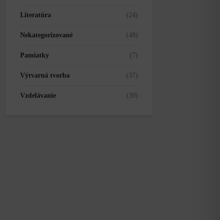
Literatúra
(24)
Nekategorizované
(48)
Pamiatky
(7)
Výtvarná tvorba
(37)
Vzdelávanie
(39)