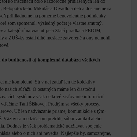
k toľko inscenácií bolo každoročne prihlásených len do
, Belopotockého Mikuláš a Divadlo a deti a dostaneme sa
ároveň prihliadneme na pomerne benevolentné podmienky
ktoré som spomenul, výsledný počet je vlastne smutný.
 a kategórií najviac utrpela Zlatá priadka a FEDIM,
oly a ZUŠ-ky ostali dlhé mesiace zatvorené a ony nemohli
 nové.
 do budúcnosti aj komplexná databáza všetkých
i nie kompletnú. Sú v nej zatiaľ len tie kolektívy
li do našich súťaží. O ostatných máme len čiastočnú
asovacích systémov však celkové zisťovanie informácií
o vďačíme Táni Šiškovej. Predtým sa všetky procesy,
pierovo. Už len nadviazanie priamej komunikácie s tým-
. Väzby sa medzičasom pretrhli, súbor zanikol alebo
dia. Dodnes je však problematické udržiavať spojenie
ehlásia alebo o nich ani nevedia. Najlepšie by, samozrejme,