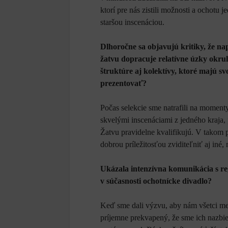
ktorí pre nás zistili možnosti a ochotu 
staršou inscenáciou.
Dlhoročne sa objavujú kritiky, že n
žatvu dopracuje relatívne úzky okru
štruktúre aj kolektívy, ktoré majú svo
prezentovať?
Počas selekcie sme natrafili na momen
skvelými inscenáciami z jedného kraja, p
Žatvu pravidelne kvalifikujú. V takom p
dobrou príležitosťou zviditeľniť aj iné
Ukázala intenzívna komunikácia s reg
v súčasnosti ochotnícke divadlo?
Keď sme dali výzvu, aby nám všetci me
príjemne prekvapený, že sme ich nazbie