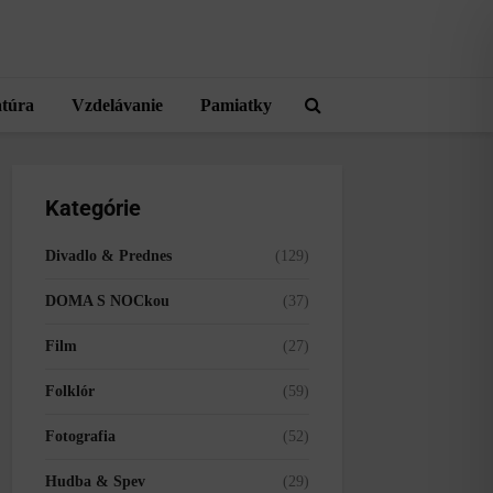
atúra
Vzdelávanie
Pamiatky
Kategórie
Divadlo & Prednes
(129)
DOMA S NOCkou
(37)
Film
(27)
Folklór
(59)
Fotografia
(52)
Hudba & Spev
(29)