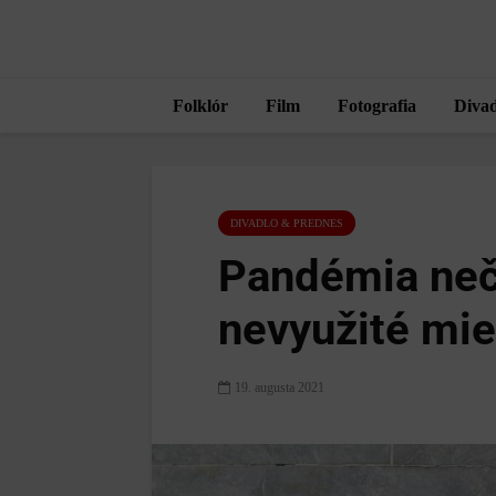
Folklór
Film
Fotografia
Divad
DIVADLO & PREDNES
Pandémia neč
nevyužité mie
19. augusta 2021