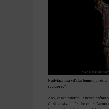
Matej Moško ako nový pr
Nadviazali sa vďaka tomuto pozitívn
spoluprác?
Áno, vďaka pandémii a netradičnému on
Cieślaková z kultúrneho centra Barmus