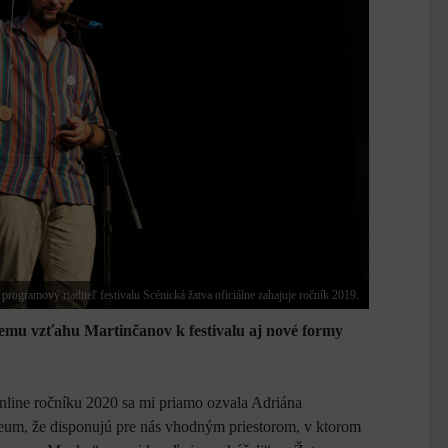
ogramový riaditeľ festivalu Scénická žatva oficiálne zahajuje ročník 2019.
emu vzťahu Martinčanov k festivalu aj nové formy
line ročníku 2020 sa mi priamo ozvala Adriána
eum, že disponujú pre nás vhodným priestorom, v ktorom