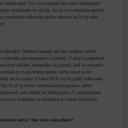
zy hlásili samy. No v tom prípade im z toho musí plynúť
práve prihlásenie do súťaže. Ak by si na databázu mal iba
ť sa z utešeného celkového počtu súborov, na čo by nám
ti?
ých dôvodov. Niektoré nemajú ani takú ambíciu, keďže
 v kulturáku pre kamarátov a susedov. V takých prípadoch
covať násilím. Smutnejšie sú prípady, keď sa ochotníci
no dostali na svoju tvorbu spätnú väzbu, ktorá sa im
, vždy ma to zamrzí. Úlohou NOC-ky by podľa mňa malo
fity, či už vo forme vzdelávacích programov, alebo
r motivovať, než odradiť od ďalšej práce. V neposlednom
konca cez uvádzanie na súťažiach po celom Slovensku
.
Scénická žatva? Aké máš s ňou plány?