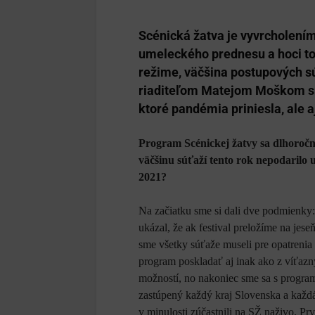
Scénická žatva je vyvrcholení
umeleckého prednesu a hoci to 
režime, väčšina postupových s
riaditeľom Matejom Moškom sm
ktoré pandémia priniesla, ale a
Program Scénickej žatvy sa dlhoroč
väčšinu súťaží tento rok nepodarilo 
2021?
Na začiatku sme si dali dve podmienky:
ukázal, že ak festival preložíme na je
sme všetky súťaže museli pre opatrenia
program poskladať aj inak ako z víťazn
možností, no nakoniec sme sa s programo
zastúpený každý kraj Slovenska a každá
v minulosti zúčastnili na SŽ naživo. P