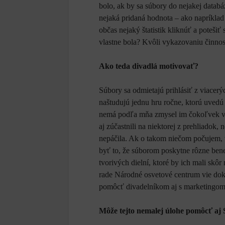
bolo, ak by sa súbory do nejakej databá
nejaká pridaná hodnota – ako napríklad 
občas nejaký štatistik kliknúť a poteši
vlastne bola? Kvôli vykazovaniu činnos
Ako teda divadlá motivovať?
Súbory sa odmietajú prihlásiť z viacer
naštudujú jednu hru ročne, ktorú uvedú
nemá podľa mňa zmysel im čokoľvek vnu
aj zúčastnili na niektorej z prehliadok, 
nepáčila. Ak o takom niečom počujem
byť to, že súborom poskytne rôzne bene
tvorivých dielní, ktoré by ich mali skô
rade Národné osvetové centrum vie do
pomôcť divadelníkom aj s marketingom
Môže tejto nemalej úlohe pomôcť aj 