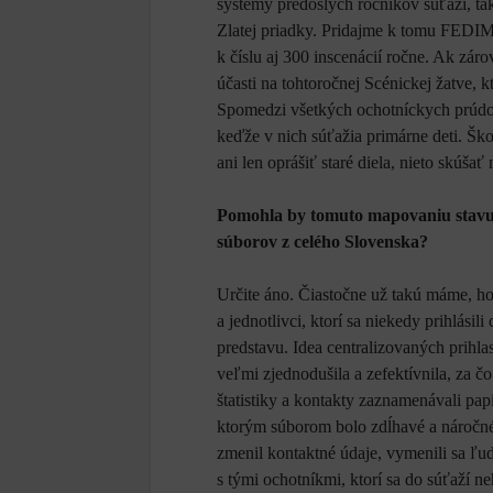
systémy predošlých ročníkov súťaží, ta
Zlatej priadky. Pridajme k tomu FEDIM
k číslu aj 300 inscenácií ročne. Ak z
účasti na tohtoročnej Scénickej žatve, 
Spomedzi všetkých ochotníckych prúdov
keďže v nich súťažia primárne deti. Šk
ani len oprášiť staré diela, nieto skúšať
Pomohla by tomuto mapovaniu stavu
súborov z celého Slovenska?
Určite áno. Čiastočne už takú máme, hoc
a jednotlivci, ktorí sa niekedy prihlási
predstavu. Idea centralizovaných prihl
veľmi zjednodušila a zefektívnila, za č
štatistiky a kontakty zaznamenávali pa
ktorým súborom bolo zdĺhavé a náročné
zmenil kontaktné údaje, vymenili sa ľu
s tými ochotníkmi, ktorí sa do súťaží n