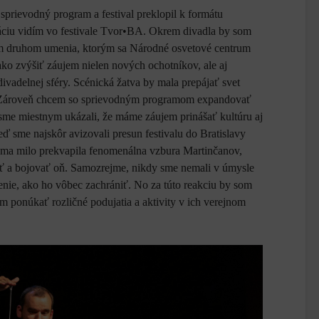
sprievodný program a festival preklopil k formátu
ráciu vidím vo festivale Tvor•BA. Okrem divadla by som
tným druhom umenia, ktorým sa Národné osvetové centrum
ko zvýšiť záujem nielen nových ochotníkov, ale aj
ivadelnej sféry. Scénická žatva by mala prepájať svet
. Zároveň chcem so sprievodným programom expandovať
 sme miestnym ukázali, že máme záujem prinášať kultúru aj
eď sme najskôr avizovali presun festivalu do Bratislavy
, ma milo prekvapila fenomenálna vzbura Martinčanov,
rániť a bojovať oň. Samozrejme, nikdy sme nemali v úmysle
ešenie, ako ho vôbec zachrániť. No za túto reakciu by som
 ponúkať rozličné podujatia a aktivity v ich verejnom