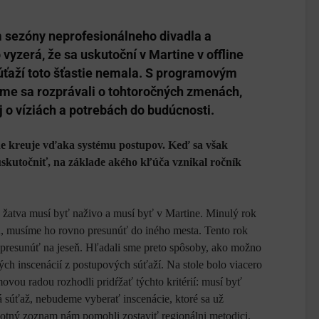
m sezóny neprofesionálneho divadla a
vyzerá, že sa uskutoční v Martine v offline
úťaží toto šťastie nemala. S programovým
e sa rozprávali o tohtoročných zmenách,
j o víziách a potrebách do budúcnosti.
ne kreuje vďaka systému postupov. Keď sa však
uskutočniť, na základe akého kľúča vznikal ročník
 žatva musí byť naživo a musí byť v Martine. Minulý rok
seň, musíme ho rovno presunúť do iného mesta. Tento rok
 presunúť na jeseň. Hľadali sme preto spôsoby, ako možno
ých inscenácií z postupových súťaží. Na stole bolo viacero
vou radou rozhodli pridŕžať týchto kritérií: musí byť
 súťaž, nebudeme vyberať inscenácie, ktoré sa už
rvotný zoznam nám pomohli zostaviť regionálni metodici,