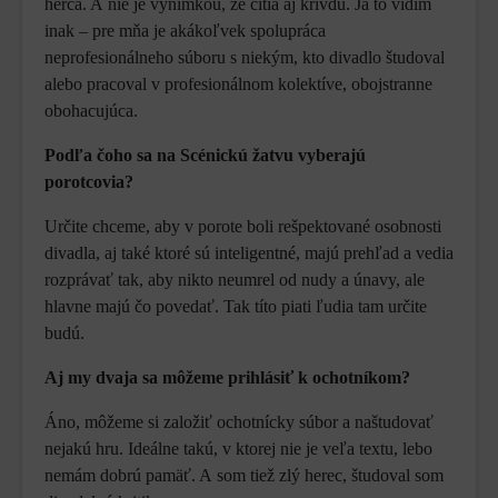
herca. A nie je výnimkou, že cítia aj krivdu. Ja to vidím
inak – pre mňa je akákoľvek spolupráca
neprofesionálneho súboru s niekým, kto divadlo študoval
alebo pracoval v profesionálnom kolektíve, obojstranne
obohacujúca.
Podľa čoho sa na Scénickú žatvu vyberajú
porotcovia?
Určite chceme, aby v porote boli rešpektované osobnosti
divadla, aj také ktoré sú inteligentné, majú prehľad a vedia
rozprávať tak, aby nikto neumrel od nudy a únavy, ale
hlavne majú čo povedať. Tak títo piati ľudia tam určite
budú.
Aj my dvaja sa môžeme prihlásiť k ochotníkom?
Áno, môžeme si založiť ochotnícky súbor a naštudovať
nejakú hru. Ideálne takú, v ktorej nie je veľa textu, lebo
nemám dobrú pamäť. A som tiež zlý herec, študoval som