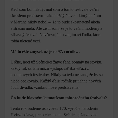
Keď som bol mladý, mal som o tomto festivale veľmi
skreslenú predstavu – ako každý človek, ktorý na ňom
v Martine nikdy nebol –, že to bude skostnatená akcia
a strašná nuda. Ale zistil som, že je to veľmi moderný a
zábavný festival. Navštevujú ho zaujímaví ľudia, ktorí
robia uletené veci.
Má to ešte zmysel, už je to 97. ročník…
Určite, hoci už Scénickej žatve ťahá pomaly na stovku,
každý rok sa tam môžu vystupovať iba víťazi z
postupových festivalov. Nikdy sa teda nestane, že by sa
niečo opakovalo. Každý ďalší ročník pritiahne nových
ľudí, divadlá, vzniknú nové predstavenia.
Čo bude hlavným leitmotívom tohtoročného festivalu?
Tento rok budeme oslavovať 170. výročie narodenia
Hviezdoslava, preto chceme na Scénickej žatve viac