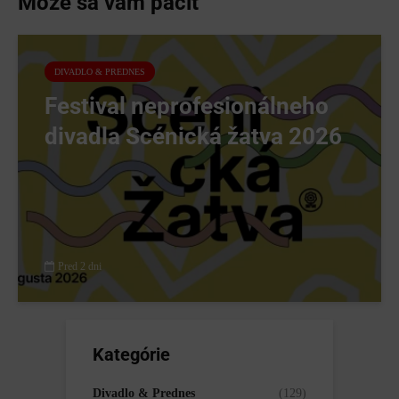
Môže sa vám páčiť
DIVADLO & PREDNES
Festival neprofesionálneho
divadla Scénická žatva 2026
Pred 2 dni
Kategórie
Divadlo & Prednes
(129)