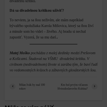
divadelnú kritiku.
Dá sa divadelnou kritikou uživiť?
To neviem, ja sa ňou neživím, ale mám napríklad
bývalého spolužiaka Karola Mišovica, ktorý sa ňou živí
a minule som ho videl – živého. Aj bradu si nechal
zapustiť. Vyzerá, že sa mu darí.
.
Matej Moško
pochádza z malej dedinky medzi Prešovom
a Košicami. Študoval na VŠMU divadelnú kritiku. V
civilnom (nedivadelnom) živote si zarába tým, že baví ľudí
vo vedomostných kvízoch a zábavných glosátorských šou.
Milan Ivák by mal 100
Kto bol prvým víťazom
rokov
Hviezdoslavovho Kubína?