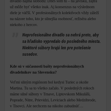
divadlo najmä slobodu: Dnes som tu – na javisku, zajtra
už môže byť všetko inak. Aj konsenzus na výslednom
diele je väčší. V profesionálnych kolektívoch vždy záleží
na názore toho, kto je silnejšia osobnosť, režiséra alebo
niekoho z hercov.
Neprofesionálne divadlo sa nehrá preto, aby
sa hľadisko vypredalo do posledného miesta.
Niektoré súbory hrajú len pre potešenie
susedov.
Kde sú v súčasnosti bašty neprofesionálnych
divadelníkov na Slovensku?
Veľmi silným regiónom bol kedysi Turiec a okolie
Martina. Tu sa to všetko začalo. V posledných rokoch
máme silné súbory v Trnave, Liptovskom Mikuláši,
Poprade, Nitre, Prievidzi, Leviciach alebo Medzibrode,
v Tisovci. Ale nechcem na nikoho zabudnúť…