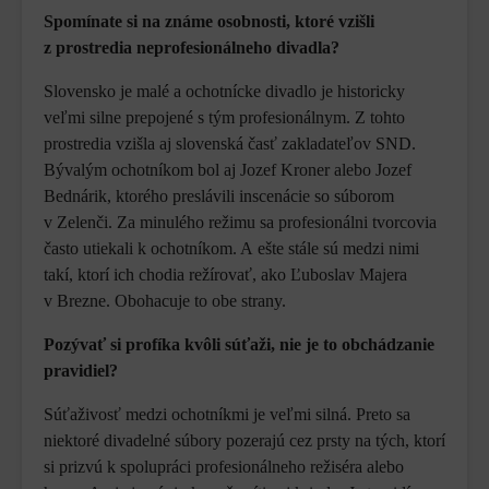
Spomínate si na známe osobnosti, ktoré vzišli
z prostredia neprofesionálneho divadla?
Slovensko je malé a ochotnícke divadlo je historicky
veľmi silne prepojené s tým profesionálnym. Z tohto
prostredia vzišla aj slovenská časť zakladateľov SND.
Bývalým ochotníkom bol aj Jozef Kroner alebo Jozef
Bednárik, ktorého preslávili inscenácie so súborom
v Zelenči. Za minulého režimu sa profesionálni tvorcovia
často utiekali k ochotníkom. A ešte stále sú medzi nimi
takí, ktorí ich chodia režírovať, ako Ľuboslav Majera
v Brezne. Obohacuje to obe strany.
Pozývať si profíka kvôli súťaži, nie je to obchádzanie
pravidiel?
Súťaživosť medzi ochotníkmi je veľmi silná. Preto sa
niektoré divadelné súbory pozerajú cez prsty na tých, ktorí
si prizvú k spolupráci profesionálneho režiséra alebo