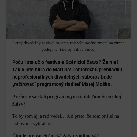
Letný divadelný festival sa tento rok výnimočne zmení na zimné
podujatie. (Zdroj: Jakub Jančo)
Počuli ste už o festivale Scénická žatva? Že nie?
Tak v lete hurá do Martina! Tohtoročnú prehliadku
neprofesionálnych divadelných súborov bude
„režírovať“ programový riaditeľ Matej Moško.
Prečo ste sa stali programovým riaditeľom Scénickej
žatvy?
To by som aj ja rád vedel… Asi preto, že som prišiel na
pohovor a vybrali ma.
Čím je pre vás Scénická žatva zaujímavá?