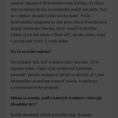
zamerať smerom k Hviezdoslavovmu Kubínu. Aj víťazi
tejto recitačnej súťaže na prehliadku každý rok prídu, hoci
sa v záplave diviadiel môžu trochu stratiť. Počas
sprievodného programu by sme preto chceli Hviezdoslava
ukázať nielen ako človeka, ktorý vymýšľal slovíčka
a teraz sa ich deti musia v škole učiť, ale ako týpka, ktorý
v prvom rade tvoril. A tvoril dobre.
Na čo sa tešíte najviac?
Na posledný deň, keď si budem môcť povedať, že to
dopadlo dobre. Zatiaľ však neviem nič konkrétne
prezradiť, pretože postupové súťaže sa skončia až v júni.
Momentálne sa snažíme zostaviť porotu, workshopy
a hviezdoslavovský program.
Menia sa trendy, podľa ktorých si súbory vyberajú
divadelné hry?
Každý divadelný režisér premýšľa inak. Existuje