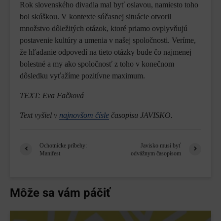
Rok slovenského divadla mal byť oslavou, namiesto toho
bol skúškou. V kontexte súčasnej situácie otvoril
množstvo dôležitých otázok, ktoré priamo ovplyvňujú
postavenie kultúry a umenia v našej spoločnosti. Veríme,
že hľadanie odpovedí na tieto otázky bude čo najmenej
bolestné a my ako spoločnosť z toho v konečnom
dôsledku vyťažíme pozitívne maximum.
TEXT: Eva Fačková
Text vyšiel v
najnovšom čísle
časopisu JAVISKO.
Ochotnícke príbehy:
Javisko musí byť
Manifest
odvážnym časopisom
Môže sa vám páčiť