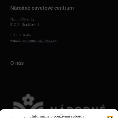
Národné osvetové centrum
Nám. SNP č. 12
812 34 Bratislava 1
IČO: 00164615
e-mail:
mojeumenie@nocka.sk
O nás
Informácia o používaní súborov