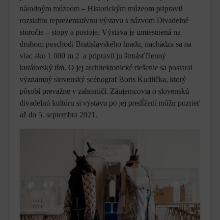
národným múzeom – Historickým múzeom pripravil
rozsiahlu reprezentatívnu výstavu s názvom Divadelné
storočie – stopy a postoje. Výstava je umiestnená na
druhom poschodí Bratislavského hradu, nachádza sa na
viac ako 1 000 m 2 a pripravil ju štrnásťčlenný
kurátorský tím. O jej architektonické riešenie sa postaral
významný slovenský scénograf Boris Kudlička, ktorý
pôsobí prevažne v zahraničí. Záujemcovia o slovenskú
divadelnú kultúru si výstavu po jej predĺžení môžu pozrieť
až do 5. septembra 2021.