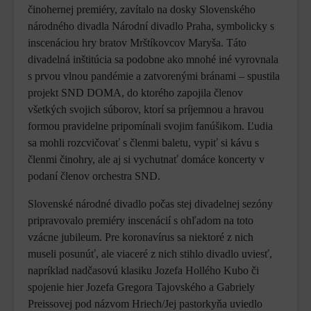
činohernej premiéry, zavítalo na dosky Slovenského
národného divadla Národní divadlo Praha, symbolicky s
inscenáciou hry bratov Mrštíkovcov Maryša. Táto
divadelná inštitúcia sa podobne ako mnohé iné vyrovnala
s prvou vlnou pandémie a zatvorenými bránami – spustila
projekt SND DOMA, do ktorého zapojila členov
všetkých svojich súborov, ktorí sa príjemnou a hravou
formou pravidelne pripomínali svojim fanúšikom. Ľudia
sa mohli rozcvičovať s členmi baletu, vypiť si kávu s
členmi činohry, ale aj si vychutnať domáce koncerty v
podaní členov orchestra SND.
Slovenské národné divadlo počas stej divadelnej sezóny
pripravovalo premiéry inscenácií s ohľadom na toto
vzácne jubileum. Pre koronavírus sa niektoré z nich
museli posunúť, ale viaceré z nich stihlo divadlo uviesť,
napríklad nadčasovú klasiku Jozefa Hollého Kubo či
spojenie hier Jozefa Gregora Tajovského a Gabriely
Preissovej pod názvom Hriech/Jej pastorkyňa uviedlo