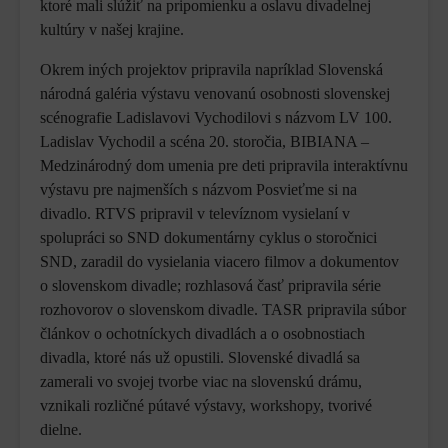
ktoré mali slúžiť na pripomienku a oslavu divadelnej
kultúry v našej krajine.
Okrem iných projektov pripravila napríklad Slovenská
národná galéria výstavu venovanú osobnosti slovenskej
scénografie Ladislavovi Vychodilovi s názvom LV 100.
Ladislav Vychodil a scéna 20. storočia, BIBIANA –
Medzinárodný dom umenia pre deti pripravila interaktívnu
výstavu pre najmenších s názvom Posvieťme si na
divadlo. RTVS pripravil v televíznom vysielaní v
spolupráci so SND dokumentárny cyklus o storočnici
SND, zaradil do vysielania viacero filmov a dokumentov
o slovenskom divadle; rozhlasová časť pripravila série
rozhovorov o slovenskom divadle. TASR pripravila súbor
článkov o ochotníckych divadlách a o osobnostiach
divadla, ktoré nás už opustili. Slovenské divadlá sa
zamerali vo svojej tvorbe viac na slovenskú drámu,
vznikali rozličné pútavé výstavy, workshopy, tvorivé
dielne.