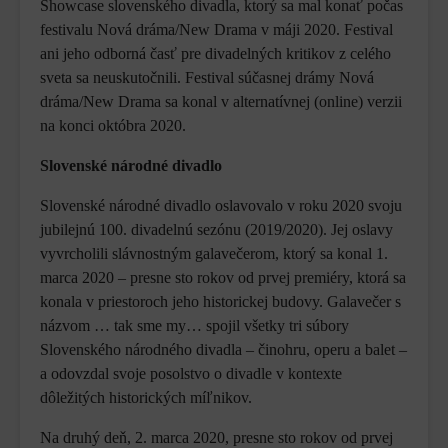
Showcase slovenského divadla, ktorý sa mal konať počas
festivalu Nová dráma/New Drama v máji 2020. Festival
ani jeho odborná časť pre divadelných kritikov z celého
sveta sa neuskutočnili. Festival súčasnej drámy Nová
dráma/New Drama sa konal v alternatívnej (online) verzii
na konci októbra 2020.
Slovenské národné divadlo
Slovenské národné divadlo oslavovalo v roku 2020 svoju
jubilejnú 100. divadelnú sezónu (2019/2020). Jej oslavy
vyvrcholili slávnostným galavečerom, ktorý sa konal 1.
marca 2020 – presne sto rokov od prvej premiéry, ktorá sa
konala v priestoroch jeho historickej budovy. Galavečer s
názvom … tak sme my… spojil všetky tri súbory
Slovenského národného divadla – činohru, operu a balet –
a odovzdal svoje posolstvo o divadle v kontexte
dôležitých historických míľnikov.
Na druhý deň, 2. marca 2020, presne sto rokov od prvej