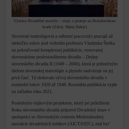
Výstava Divadelné storočie – stopy a postoje na Bratislavskom
hrade (Zdroj: Matej Hakár)
Slovenskí teatrológovia a odborní pracovníci pracujú už
niekoľko rokov pod vedením profesora Vladimíra Štefka
na pokračovaní komplexnej publikácie, venovanej
slovenskému profesionálnemu divadlu – Dejiny
slovenského divadla II (1949 – 2000), ktorá je jedinečným
dielom slovenskej teatrológie a plynulo nadväzuje na jej
prvú časť. Tá sledovala vývoj slovenského divadla v
rozmedzí rokov 1920 až 1948. Rozsiahla publikácia vyjde
na začiatku roku 2021.
Posledným vlajkovým projektom, ktorý pri príležitosti
Roku slovenského divadla pripravil Divadelný ústav v
spolupráci so Slovenským centrom Medzinárodnej
asociácie divadelných kritikov (AICT/IATC), mal byť