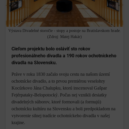
Výstava Divadelné storočie - stopy a postoje na Bratislavskom hrade.
(Zdroj: Matej Hakár)
Cieľom projektu bolo osláviť sto rokov
profesionálneho divadla a 190 rokov ochotníckeho
divadla na Slovensku.
Práve v roku 1830 začalo svoju cestu na našom území
ochotnícke divadlo, a to prvou premiérou veselohry
Kocúrkovo Jána Chalupku, ktorú inscenoval Gašpar
Fejérpataky-Belopotocký. Počas nej vznikli desiatky
divadelných súborov, ktoré formovali (a formujú)
ochotnícku kultúru na Slovensku a boli predpokladom na
vytvorenie silnej tradície ochotníckeho divadla v našej
krajine.