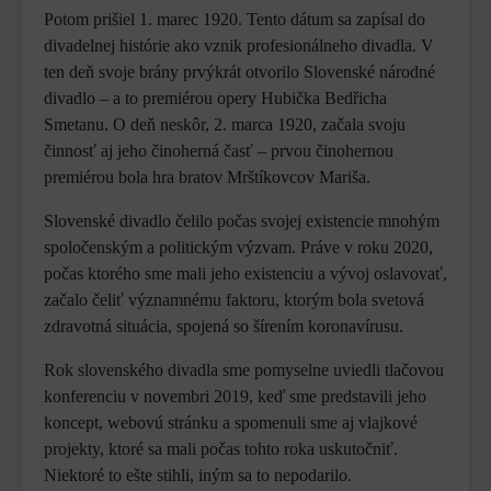
Potom prišiel 1. marec 1920. Tento dátum sa zapísal do
divadelnej histórie ako vznik profesionálneho divadla. V
ten deň svoje brány prvýkrát otvorilo Slovenské národné
divadlo – a to premiérou opery Hubička Bedřicha
Smetanu. O deň neskôr, 2. marca 1920, začala svoju
činnosť aj jeho činoherná časť – prvou činohernou
premiérou bola hra bratov Mrštíkovcov Mariša.
Slovenské divadlo čelilo počas svojej existencie mnohým
spoločenským a politickým výzvam. Práve v roku 2020,
počas ktorého sme mali jeho existenciu a vývoj oslavovať,
začalo čeliť významnému faktoru, ktorým bola svetová
zdravotná situácia, spojená so šírením koronavírusu.
Rok slovenského divadla sme pomyselne uviedli tlačovou
konferenciu v novembri 2019, keď sme predstavili jeho
koncept, webovú stránku a spomenuli sme aj vlajkové
projekty, ktoré sa mali počas tohto roka uskutočniť.
Niektoré to ešte stihli, iným sa to nepodarilo.