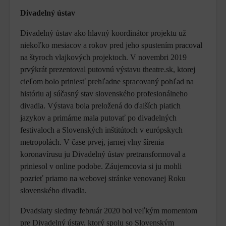
Divadelný ústav
Divadelný ústav ako hlavný koordinátor projektu už
niekoľko mesiacov a rokov pred jeho spustením pracoval
na štyroch vlajkových projektoch. V novembri 2019
prvýkrát prezentoval putovnú výstavu theatre.sk, ktorej
cieľom bolo priniesť prehľadne spracovaný pohľad na
históriu aj súčasný stav slovenského profesionálneho
divadla. Výstava bola preložená do ďalších piatich
jazykov a primárne mala putovať po divadelných
festivaloch a Slovenských inštitútoch v európskych
metropolách. V čase prvej, jarnej vlny šírenia
koronavírusu ju Divadelný ústav pretransformoval a
priniesol v online podobe. Záujemcovia si ju mohli
pozrieť priamo na webovej stránke venovanej Roku
slovenského divadla.
Dvadsiaty siedmy február 2020 bol veľkým momentom
pre Divadelný ústav, ktorý spolu so Slovenským